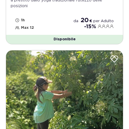
a prestito dallo yoga tradizionale l’utilizzo delle
posizioni
20
1h
da
€
per
Adulto
-15%
Max 12
Disponibile