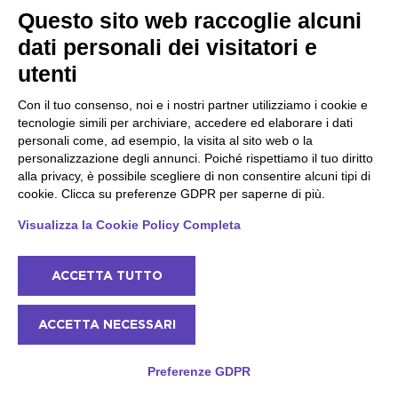
-10%
Max 10
Questo sito web raccoglie alcuni
dati personali dei visitatori e
Disponibile
utenti
Con il tuo consenso, noi e i nostri partner utilizziamo i cookie e
tecnologie simili per archiviare, accedere ed elaborare i dati
personali come, ad esempio, la visita al sito web o la
personalizzazione degli annunci. Poiché rispettiamo il tuo diritto
alla privacy, è possibile scegliere di non consentire alcuni tipi di
cookie. Clicca su preferenze GDPR per saperne di più.
Visualizza la Cookie Policy Completa
ACCETTA TUTTO
ACCETTA NECESSARI
Cucina di casa nell'entroterra di Desenzano -
Preferenze GDPR
Come preparare un'ottima pizza