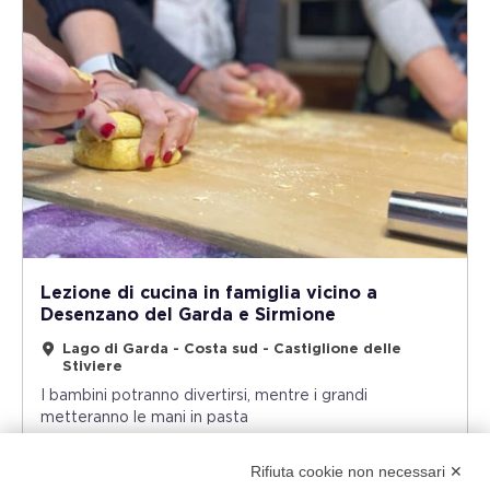
Lezione di cucina in famiglia vicino a
Desenzano del Garda e Sirmione
Lago di Garda - Costa sud - Castiglione delle
Stiviere
I bambini potranno divertirsi, mentre i grandi
metteranno le mani in pasta
129
Rifiuta cookie non necessari ✕
3h
da
€
per
Adulto