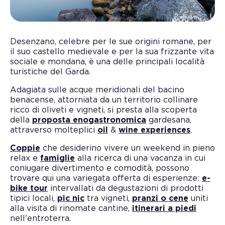
Desenzano, celebre per le sue origini romane, per
il suo castello medievale e per la sua frizzante vita
sociale e mondana, è una delle principali località
turistiche del Garda.
Adagiata sulle acque meridionali del bacino
benacense, attorniata da un territorio collinare
ricco di oliveti e vigneti, si presta alla scoperta
della
proposta enogastronomica
gardesana,
attraverso molteplici
oil
&
wine experiences
.
Coppie
che desiderino vivere un weekend in pieno
relax e
famiglie
alla ricerca di una vacanza in cui
coniugare divertimento e comodità, possono
trovare qui una variegata offerta di esperienze:
e-
bike tour
intervallati da degustazioni di prodotti
tipici locali,
pic nic
tra vigneti,
pranzi o cene
uniti
alla visita di rinomate cantine,
itinerari a piedi
nell'entroterra.