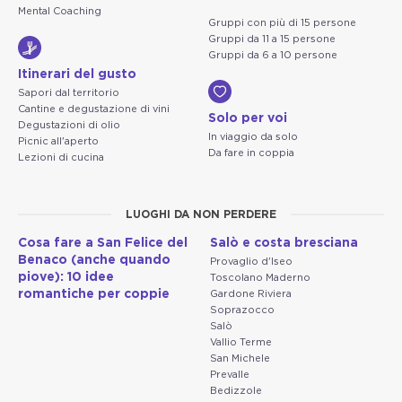
Mental Coaching
Gruppi con più di 15 persone
Gruppi da 11 a 15 persone
Gruppi da 6 a 10 persone
Itinerari del gusto
Sapori dal territorio
Cantine e degustazione di vini
Solo per voi
Degustazioni di olio
In viaggio da solo
Picnic all'aperto
Da fare in coppia
Lezioni di cucina
LUOGHI DA NON PERDERE
Cosa fare a San Felice del
Salò e costa bresciana
Benaco (anche quando
Provaglio d'Iseo
piove): 10 idee
Toscolano Maderno
romantiche per coppie
Gardone Riviera
Soprazocco
Salò
Vallio Terme
San Michele
Prevalle
Bedizzole