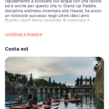
rapidamente a scivolare sull’acqua con una tavola
ed è anche per questo che lo Stand Up Paddle,
disciplina wellness inventata alle Hawaii, ha avuto
un notevole successo negli ultimi dieci anni.
Questo sport dolce consente di esplorare il
territorio “dall’acqua”, regalandovi un senso di
quiete e calma.
Accessibile a tutti, permette di divertirsi
continua a leggere
guardando la costa e la terra ferma stando in piedi
su una tavola, spostandosi al proprio ritmo, senza
fretta e immersi nel silenzio. La vostra
Costa est
muscolatura ne risulterà tonificata, il vostro
equilibrio e la vostra coordinazione migliorate, la
mente liberata.