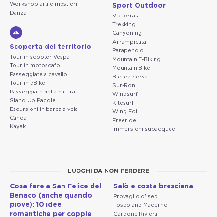
Workshop arti e mestieri
Sport Outdoor
Danza
Via ferrata
Trekking
Canyoning
Arrampicata
Scoperta del territorio
Parapendio
Tour in scooter Vespa
Mountain E-Biking
Tour in motoscafo
Mountain Bike
Passeggiate a cavallo
Bici da corsa
Tour in eBike
Sur-Ron
Passeggiate nella natura
Windsurf
Stand Up Paddle
Kitesurf
Escursioni in barca a vela
Wing Foil
Canoa
Freeride
Kayak
Immersioni subacquee
LUOGHI DA NON PERDERE
Cosa fare a San Felice del
Salò e costa bresciana
Benaco (anche quando
Provaglio d'Iseo
piove): 10 idee
Toscolano Maderno
romantiche per coppie
Gardone Riviera