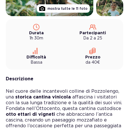
mostra tutte le
11
foto
Durata
Partecipanti
1h 30m
Da 2 a 25
Difficoltà
Prezzo
Bassa
da
40
€
Descrizione
Nel cuore delle incantevoli colline di Pozzolengo,
una
storica cantina vinicola
affascina i visitatori
con la sua lunga tradizione e la qualità dei suoi vini.
Fondata nell’Ottocento, questa cantina custodisce
otto ettari di vigneti
che abbracciano l’antica
cascina, creando un paesaggio mozzafiato e
offrendo l’occasione perfetta per una passeggiata