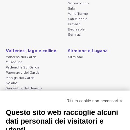
Soprazocco
Salò
Vallio Terme
San Michele
Prevalle
Bedizzole
Serniga
Valtenesi, lago e colline
Sirmione e Lugana
Manerba del Garda
Sirmione
Muscoline
Padenghe Sul Garda
Puegnago del Garda
Moniga del Garda
Soiano
San Felice del Benaco
Raffa
Rifiuta cookie non necessari ✕
Peschiera e la costa
Gargnano e l'Alto Garda
Questo sito web raccoglie alcuni
veneta
Gargnano
dati personali dei visitatori e
Arco
Lazise
Tignale
Bardolino
utenti