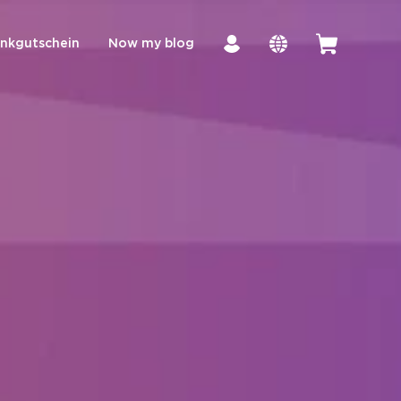
nkgutschein
Now my blog