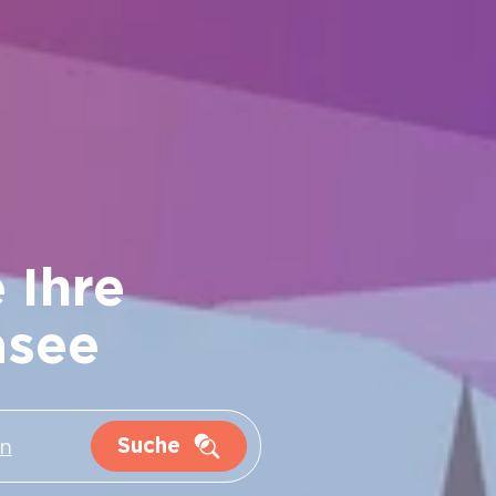
 Ihre
asee
Suche