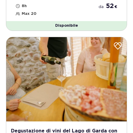
52
8h
da
€
Max 20
Disponibile
Degustazione di vini del Lago di Garda con