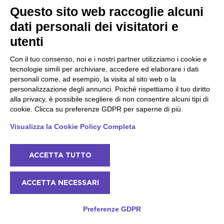
Questo sito web raccoglie alcuni
dati personali dei visitatori e
utenti
Con il tuo consenso, noi e i nostri partner utilizziamo i cookie e
tecnologie simili per archiviare, accedere ed elaborare i dati
personali come, ad esempio, la visita al sito web o la
personalizzazione degli annunci. Poiché rispettiamo il tuo diritto
alla privacy, è possibile scegliere di non consentire alcuni tipi di
cookie. Clicca su preferenze GDPR per saperne di più.
Visualizza la Cookie Policy Completa
Passeggiata con erborista alla scoperta
delle erbe officinali del Lago di Garda
ACCETTA TUTTO
Lago di Garda - Costa sud - Monzambano
Al rientro dalla passeggiata, vi mostreremo come
ACCETTA NECESSARI
utilizzare in cucina le erbe officinali
Preferenze GDPR
89
3h
da
€
per
Adulto