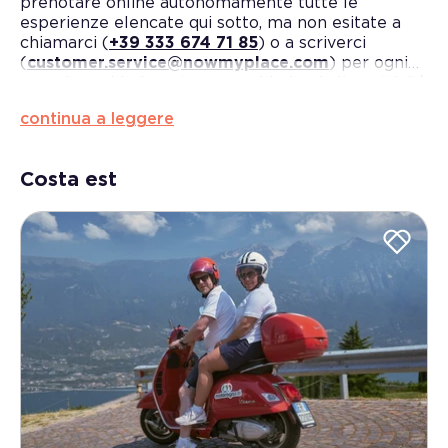
prenotare online autonomamente tutte le
esperienze elencate qui sotto, ma non esitate a
chiamarci (
+39 333 674 71 85
) o a scriverci
(
customer.service@nowmyplace.com
) per ogni
maggiore chiarimento o per chiederci altre attività
non presenti in elenco, come ad esempio uscite in
continua a leggere
barca.
Costa est