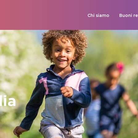
Chi siamo
Buoni r
lia