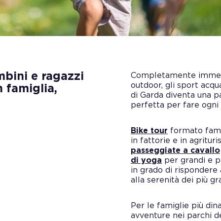
mbini e ragazzi
Completamente immerso 
outdoor, gli sport acqua
n famiglia,
di Garda diventa una pa
perfetta per fare ogni
Bike tour
formato fami
in fattorie e in agritur
passeggiate a cavallo
di yoga
per grandi e pi
in grado di rispondere 
alla serenità dei più gr
Per le famiglie più din
avventure nei parchi d