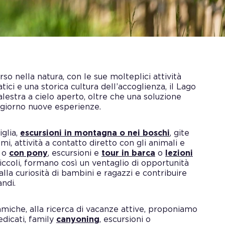
nella natura, con le sue molteplici attività
tici e una storica cultura dell’accoglienza, il Lago
lestra a cielo aperto, oltre che una soluzione
 giorno nuove esperienze.
glia,
escursioni in montagna o nei boschi
, gite
ismi, attività a contatto diretto con gli animali e
o
con pony
, escursioni e
tour in barca
o
lezioni
ccoli, formano così un ventaglio di opportunità
alla curiosità di bambini e ragazzi e contribuire
andi.
amiche, alla ricerca di vacanze attive, proponiamo
edicati, family
canyoning
, escursioni o