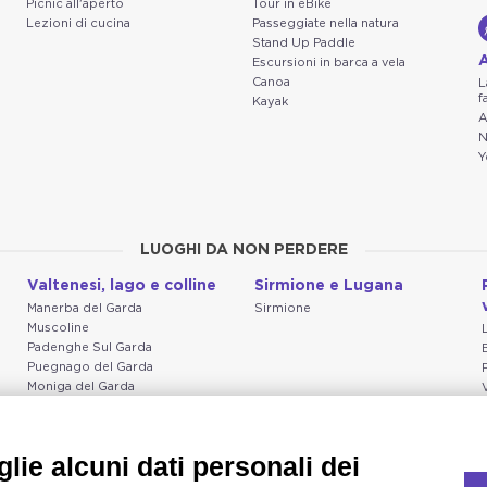
Picnic all'aperto
Tour in eBike
Lezioni di cucina
Passeggiate nella natura
Stand Up Paddle
A
Escursioni in barca a vela
Canoa
L
f
Kayak
A
N
Y
LUOGHI DA NON PERDERE
Valtenesi, lago e colline
Sirmione e Lugana
Manerba del Garda
Sirmione
Muscoline
Padenghe Sul Garda
Puegnago del Garda
Moniga del Garda
Soiano
San Felice del Benaco
Raffa
lie alcuni dati personali dei