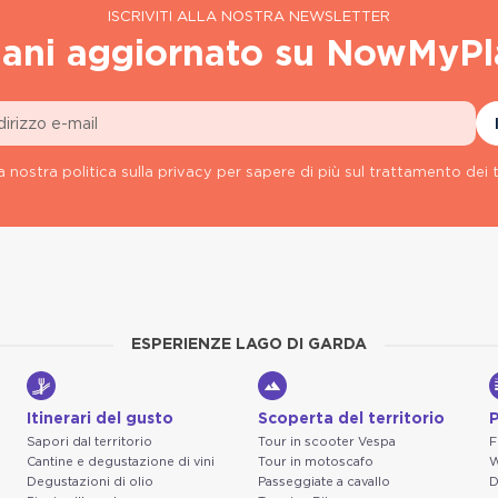
ISCRIVITI ALLA NOSTRA NEWSLETTER
ani aggiornato su NowMyPl
a nostra politica sulla privacy per sapere di più sul trattamento dei t
ESPERIENZE LAGO DI GARDA
Itinerari del gusto
Scoperta del territorio
P
Sapori dal territorio
Tour in scooter Vespa
F
Cantine e degustazione di vini
Tour in motoscafo
W
Degustazioni di olio
Passeggiate a cavallo
D