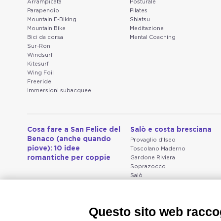
Arrampicata
Posturale
Parapendio
Pilates
Mountain E-Biking
Shiatsu
Mountain Bike
Meditazione
Bici da corsa
Mental Coaching
Sur-Ron
Windsurf
Kitesurf
Wing Foil
Freeride
Immersioni subacquee
Cosa fare a San Felice del
Salò e costa bresciana
Benaco (anche quando
Provaglio d'Iseo
piove): 10 idee
Toscolano Maderno
romantiche per coppie
Gardone Riviera
Soprazocco
Salò
Vallio Terme
San Michele
Prevalle
Questo sito web raccog
Bedizzole
Serniga