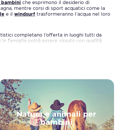
i bambini
che esprimono il desiderio di
agna, mentre corsi di sport acquatici come la
le
e il
windsurf
trasformeranno l’acqua nel loro
tistici completano l’offerta in luoghi tutti da
 in famiglia potrà essere vissuto con qualità.
Natura e animali per
bambini