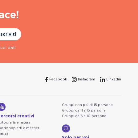
ace!
Iscriviti
uoi dati.
Facebook
Instagram
Linkedin
Gruppi con più di 15 persone
Gruppi da 11 a 15 persone
ercorsi creativi
Gruppi da 6 a 10 persone
otografia e natura
orkshop arti e mestieri
anza
Solo per voi