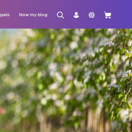
egalo
Now my blog