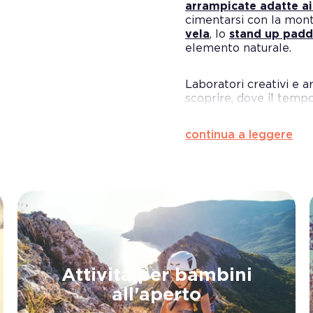
arrampicate adatte a
cimentarsi con la mont
vela
, lo
stand up padd
elemento naturale.
Laboratori creativi e ar
scoprire, dove il tempo
continua a leggere
Attività per bambini
all'aperto