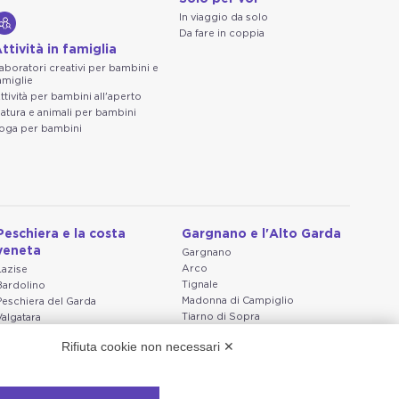
In viaggio da solo
Da fare in coppia
ttività in famiglia
aboratori creativi per bambini e
amiglie
ttività per bambini all'aperto
atura e animali per bambini
oga per bambini
Peschiera e la costa
Gargnano e l'Alto Garda
veneta
Gargnano
Arco
Lazise
Tignale
Bardolino
Madonna di Campiglio
Peschiera del Garda
Tiarno di Sopra
Valgatara
Campione
Verona
Rifiuta cookie non necessari ✕
Nago-Torbole
Valeggio sul Mincio
Torbole
San Giorgio di Valpolicella
Bleggio superiore
Garda
Villa Lagarina
Negrar di Valpolicella