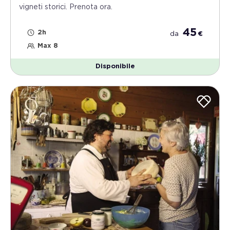
vigneti storici. Prenota ora.
45
2h
da
€
Max 8
Disponibile