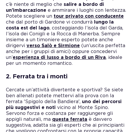
c’è niente di meglio che
salire a bordo di
un’imbarcazione
e ammirare i luoghi con lentezza.
Potete scegliere un
tour privato con conducente
che dal porto di Gardone vi condurrà
lungo la
costa est del lago
, costeggiando l’isola del Garda,
l’isola dei Conigli e la Rocca di Manerba. Sempre
insieme a un timoniere esperto potete anche
dirigervi
verso Salò e Sirmione
(un’uscita perfetta
anche per i gruppi di amici) oppure concedervi
un’
esperienza di lusso a bordo di un Riva
, ideale
per un momento romantico.
2. Ferrata tra i monti
Cercate un’attività divertente e sportiva? Se siete
ben allenati potete mettervi alla prova con la
ferrata 'Spigolo della Bandiera',
uno dei percorsi
più suggestivi e noti
vicino al Monte Spino.
Servono forza e costanza per raggiungere gli
appigli naturali, ma
questa ferrata
è davvero
suggestiva, adatta sia gli esperti che ai principianti
che vogliono confrontarsi con le proprie capacità.