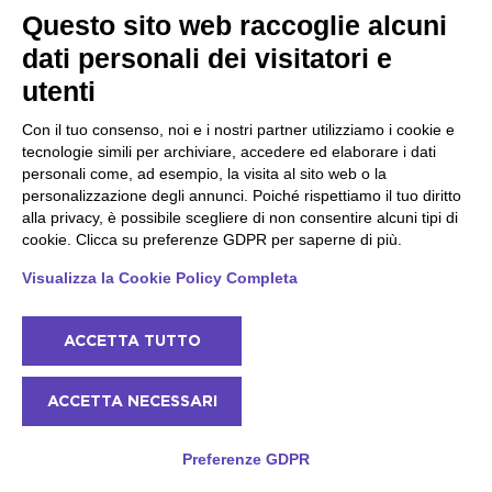
Questo sito web raccoglie alcuni
dati personali dei visitatori e
utenti
Creazione Kokedama al Lago di Garda con
una flower designer esperta
Con il tuo consenso, noi e i nostri partner utilizziamo i cookie e
Lago di Garda - Costa ovest - Raffa
tecnologie simili per archiviare, accedere ed elaborare i dati
personali come, ad esempio, la visita al sito web o la
Una flower designer vi accoglierà nella sua boutique
personalizzazione degli annunci. Poiché rispettiamo il tuo diritto
creativa per guidarvi nella realizzazione del Kokedama
alla privacy, è possibile scegliere di non consentire alcuni tipi di
cookie. Clicca su preferenze GDPR per saperne di più.
60
2h
da
€
Visualizza la Cookie Policy Completa
Max 4
Disponibile
ACCETTA TUTTO
ACCETTA NECESSARI
Preferenze GDPR