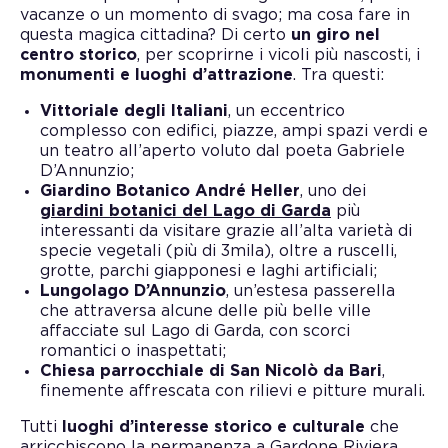
vacanze o un momento di svago; ma cosa fare in
questa magica cittadina? Di certo
un giro nel
centro storico
, per scoprirne i vicoli più nascosti, i
monumenti e luoghi d’attrazione
. Tra questi:
Vittoriale degli Italiani
, un eccentrico
complesso con edifici, piazze, ampi spazi verdi e
un teatro all’aperto voluto dal poeta Gabriele
D’Annunzio;
Giardino Botanico André Heller
, uno dei
giardini botanici del Lago di Garda
più
interessanti da visitare grazie all’alta varietà di
specie vegetali (più di 3mila), oltre a ruscelli,
grotte, parchi giapponesi e laghi artificiali;
Lungolago D’Annunzio
, un’estesa passerella
che attraversa alcune delle più belle ville
affacciate sul Lago di Garda, con scorci
romantici o inaspettati;
Chiesa parrocchiale di San Nicolò da Bari
,
finemente affrescata con rilievi e pitture murali.
Tutti
luoghi d’interesse storico e culturale
che
arricchiscono la permanenza a Gardone Riviera.