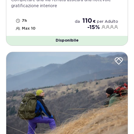
Completare una via ferrata assicura una notevole
gratificazione interiore
110
7h
da
€
per
Adulto
-15%
Max 10
Disponibile