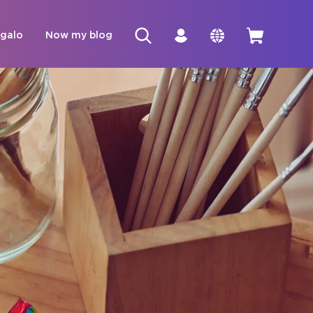
egalo
Now my blog