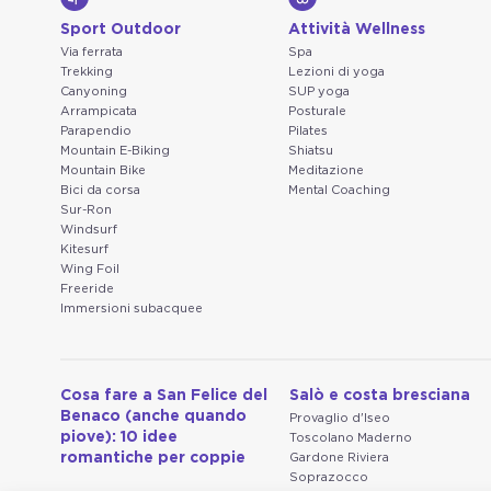
Sport Outdoor
Attività Wellness
Via ferrata
Spa
Trekking
Lezioni di yoga
Canyoning
SUP yoga
Arrampicata
Posturale
Parapendio
Pilates
Mountain E-Biking
Shiatsu
Mountain Bike
Meditazione
Bici da corsa
Mental Coaching
Sur-Ron
Windsurf
Kitesurf
Wing Foil
Freeride
Immersioni subacquee
Cosa fare a San Felice del
Salò e costa bresciana
Benaco (anche quando
Provaglio d'Iseo
piove): 10 idee
Toscolano Maderno
romantiche per coppie
Gardone Riviera
Soprazocco