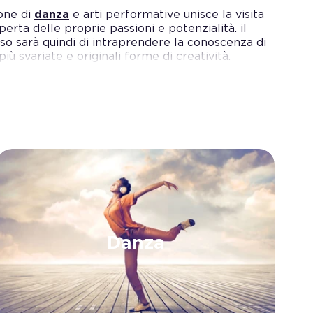
ione di
danza
e arti performative unisce la visita
operta delle proprie passioni e potenzialità. il
so sarà quindi di intraprendere la conoscenza di
iù svariate e originali forme di creatività.
Danza