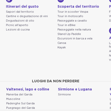
Itinerari del gusto
Scoperta del territorio
P
Sapori dal territorio
Tour in scooter Vespa
F
Cantine e degustazione di vini
Tour in motoscafo
W
Degustazioni di olio
Passeggiate a cavallo
D
Picnic all'aperto
Tour in eBike
Lezioni di cucina
Passeggiate nella natura
Stand Up Paddle
A
Escursioni in barca a vela
Canoa
L
f
Kayak
A
N
Y
LUOGHI DA NON PERDERE
Valtenesi, lago e colline
Sirmione e Lugana
Manerba del Garda
Sirmione
Muscoline
Padenghe Sul Garda
Puegnago del Garda