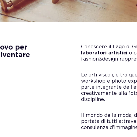
nuovo per
Conoscere il Lago di 
laboratori artistici
o c
diventare
fashion&design rappres
Le arti visuali, e tra qu
workshop e photo exper
parte integrante dell’e
creativamente alla fot
discipline.
Il mondo della moda, de
portata di tutti attrav
consulenza d'immagine