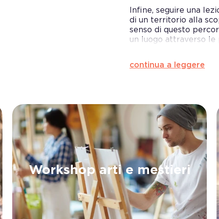
Infine, seguire una lez
di un territorio alla sc
senso di questo percor
un luogo attraverso le p
continua a leggere
Workshop arti e mestieri