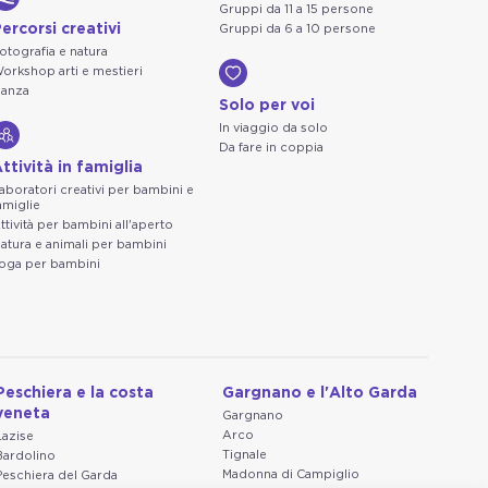
Gruppi da 11 a 15 persone
ercorsi creativi
Gruppi da 6 a 10 persone
otografia e natura
orkshop arti e mestieri
anza
Solo per voi
In viaggio da solo
Da fare in coppia
ttività in famiglia
aboratori creativi per bambini e
amiglie
ttività per bambini all'aperto
atura e animali per bambini
oga per bambini
Peschiera e la costa
Gargnano e l'Alto Garda
veneta
Gargnano
Arco
Lazise
Tignale
Bardolino
Madonna di Campiglio
Peschiera del Garda