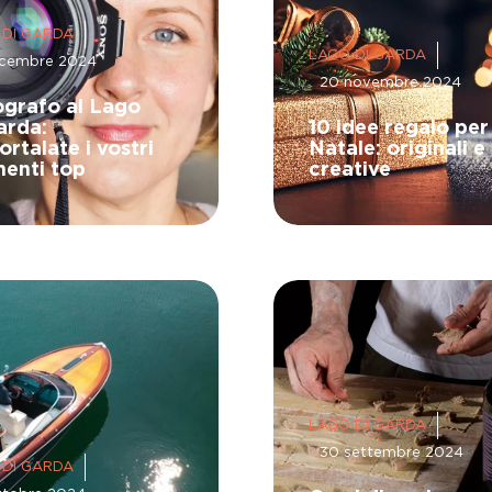
 DI GARDA
LAGO DI GARDA
icembre 2024
20 novembre 2024
grafo al Lago
arda:
10 idee regalo per
rtalate i vostri
Natale: originali e
enti top
creative
LAGO DI GARDA
30 settembre 2024
 DI GARDA