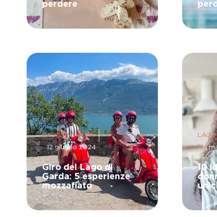
perdere
per
LAGO DI GARDA
LAGO
12 giugno 2024
5 m
Giro del Lago di
10 i
Garda: 5 esperienze
donn
mozzafiato
unic