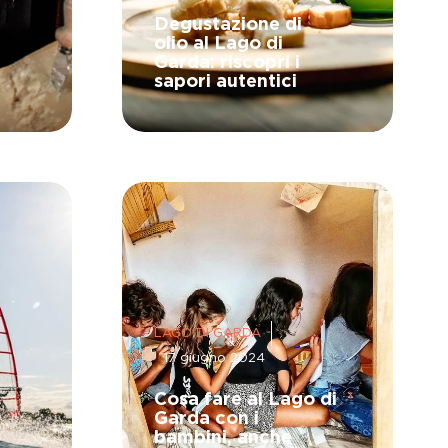
Degustazione di
olio al Lago di
Garda: riscopri i
sapori autentici
LAGO DI GARDA
17 giugno 2024
Cosa fare al Lago di
Garda con i
bambini, anche