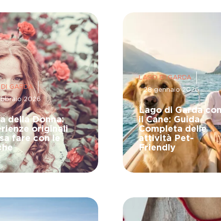
LAGO DI GARDA
 DI GARDA
28 gennaio 2026
ebbraio 2026
Lago di Garda co
a della Donna:
il Cane: Guida
rienze originali
Completa delle
sa fare con le
attività Pet-
che
Friendly