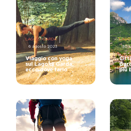
LAGO DI GARDA
LAGO
6 agosto 2023
30 l
Viaggio con yoga
Citt
sul Lago di Garda:
Gard
ecco dove farlo
più 