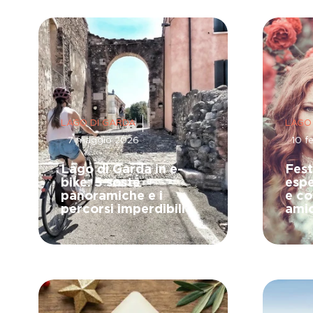
LAGO DI GARDA
LAGO
7 maggio 2026
10 f
Lago di Garda in e-
Fest
bike: 5 soste
espe
panoramiche e i
e co
percorsi imperdibili
ami