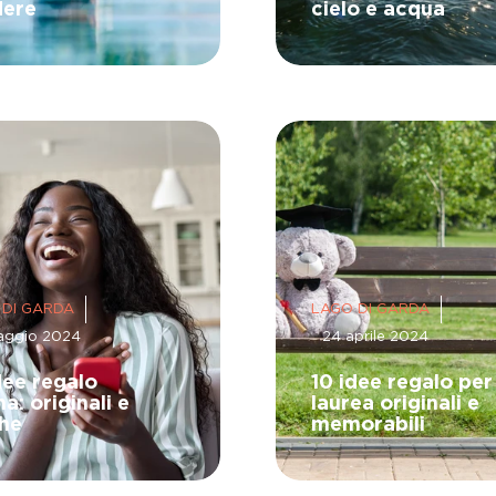
dere
cielo e acqua
 DI GARDA
LAGO DI GARDA
aggio 2024
24 aprile 2024
dee regalo
10 idee regalo per
a: originali e
laurea originali e
he
memorabili