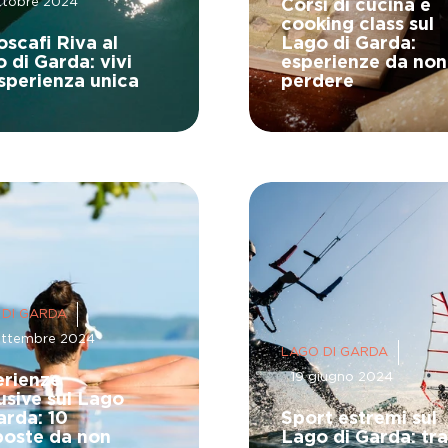
ttobre 2024
Corsi di cucina e
cooking class sul
scafi Riva al
Lago di Garda:
 di Garda: vivi
esperienze da non
sperienza unica
perdere
 DI GARDA
ettembre 2024
LAGO DI GARDA
19 giugno 2024
erienze
usive sul Lago
arda: 10
Sport estremi sul
poste da non
Lago di Garda: tra