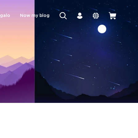
egalo
Now my blog