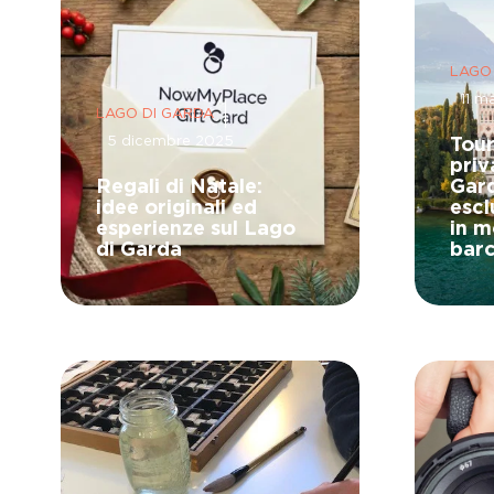
LAGO
11 m
LAGO DI GARDA
5 dicembre 2025
Tour
priv
Regali di Natale:
Gard
idee originali ed
escl
esperienze sul Lago
in m
di Garda
barc