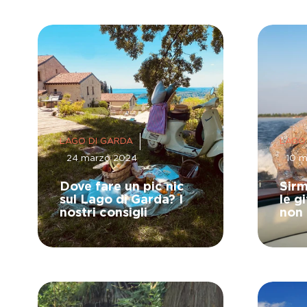
LAGO DI GARDA
LAGO
24 marzo 2024
10 
Dove fare un pic nic
Sirm
sul Lago di Garda? I
le g
nostri consigli
non