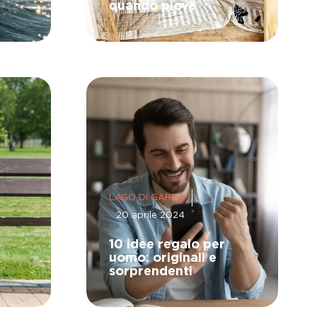
quando piove
LAGO DI GARDA
20 aprile 2024
10 idee regalo per
uomo: originali e
sorprendenti