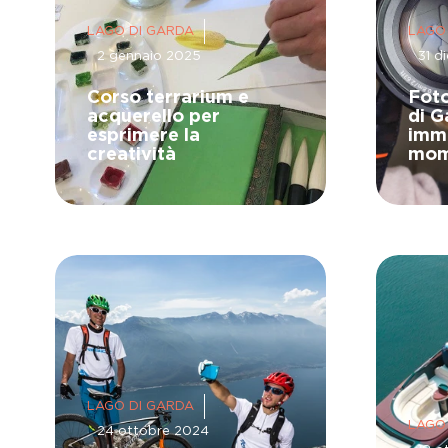
LAGO DI GARDA
LAGO
2 gennaio 2025
31 d
Corso terrarium e
Foto
acquerello per
di G
esprimere la
immo
creatività
mom
LAGO DI GARDA
LAGO
24 ottobre 2024