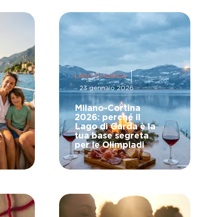
LAGO DI GARDA
23 gennaio 2026
n
Milano-Cortina
2026: perché il
Lago di Garda è la
tua base segreta
per le Olimpiadi