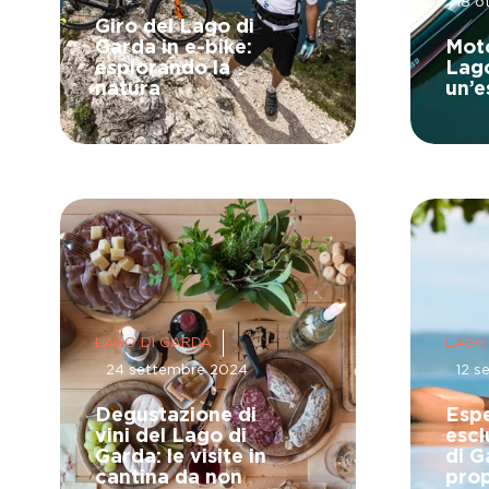
18 o
Giro del Lago di
Garda in e-bike:
Moto
esplorando la
Lago
natura
un’e
LAGO DI GARDA
LAGO
24 settembre 2024
12 s
Degustazione di
Esp
vini del Lago di
escl
Garda: le visite in
di G
cantina da non
pro