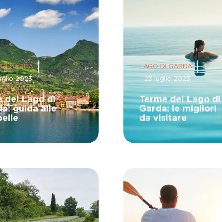
 DI GARDA
LAGO DI GARDA
uglio 2023
23 luglio 2023
à del Lago di
Terme del Lago di
a: guida alle
Garda: le migliori
belle
da visitare