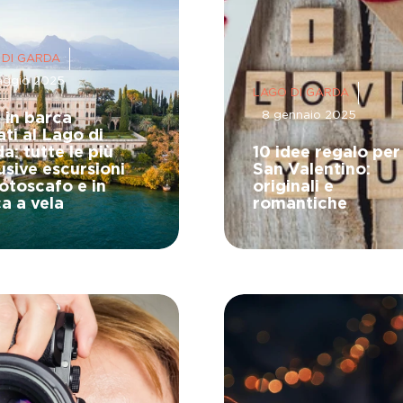
 DI GARDA
aggio 2025
LAGO DI GARDA
8 gennaio 2025
 in barca
ati al Lago di
a: tutte le più
10 idee regalo per
usive escursioni
San Valentino:
otoscafo e in
originali e
a a vela
romantiche