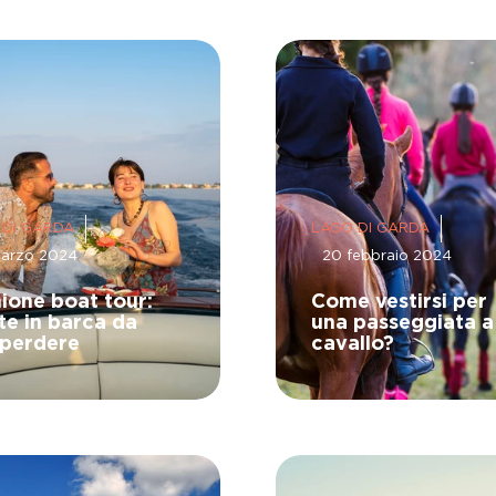
 DI GARDA
LAGO DI GARDA
marzo 2024
20 febbraio 2024
ione boat tour:
Come vestirsi per
ite in barca da
una passeggiata a
 perdere
cavallo?