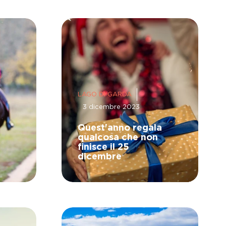
LAGO DI GARDA
3 dicembre 2023
Quest'anno regala
qualcosa che non
finisce il 25
dicembre