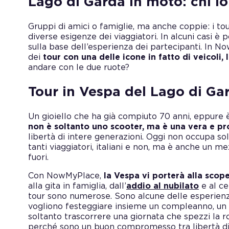
Lago di Garda in moto: chi lo
Gruppi di amici o famiglie, ma anche coppie: i tou
diverse esigenze dei viaggiatori. In alcuni casi è p
sulla base dell’esperienza dei partecipanti. In
dei
tour con una delle icone in fatto di veicoli,
andare con le due ruote?
Tour in Vespa del Lago di G
Un gioiello che ha già compiuto 70 anni, eppure 
non è soltanto uno scooter, ma è una vera e pr
libertà di intere generazioni. Oggi non occupa so
tanti viaggiatori, italiani e non, ma è anche un m
fuori.
Con NowMyPlace,
la Vespa vi porterà alla scop
alla gita in famiglia, dall’
addio al nubilato
e al ce
tour sono numerose. Sono alcune delle esperienze
vogliono festeggiare insieme un compleanno, un 
soltanto trascorrere una giornata che spezzi la r
perché sono un buon compromesso tra libertà di 