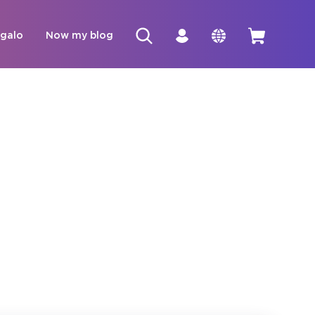
egalo
Now my blog