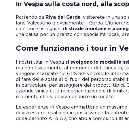
In Vespa sulla costa nord, alla scop
Partendo da
Riva del Garda
, visiterete in una sol
lago Valvestino e ovviamente il Garda. L’itinerari
continuo susseguirsi di
strade montane e pianeggi
una pausa per un pranzo con specialità locali, pr
Come funzionano i tour in V
I nostri tour in Vespa
si svolgono in modalità se
ma non fisicamente: al momento del check-in, su
vengono scaricate sul GPS del veicolo le informazio
di fare delle soste al di fuori del percorso stabili
in particolare, per assaggiare dei prodotti tipici.
aziende vinicole: la raccomandazione è di limitars
momento che si dovrà condurre un mezzo.
Le esperienze in Vespa ammettono un massimo di 
dovrà esserci qualcuno in possesso della patente
della patente A1 o A2, che abbia compiuto i 18 an