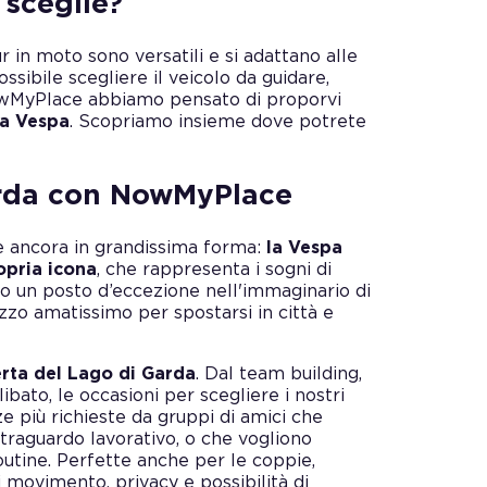
 sceglie?
r in moto sono versatili e si adattano alle
ossibile scegliere il veicolo da guidare,
 NowMyPlace abbiamo pensato di proporvi
 la Vespa
. Scopriamo insieme dove potrete
arda con NowMyPlace
è ancora in grandissima forma:
la Vespa
opria icona
, che rappresenta i sogni di
lo un posto d’eccezione nell'immaginario di
ezzo amatissimo per spostarsi in città e
erta del Lago di Garda
. Dal team building,
libato, le occasioni per scegliere i nostri
 più richieste da gruppi di amici che
traguardo lavorativo, o che vogliono
outine. Perfette anche per le coppie,
movimento, privacy e possibilità di