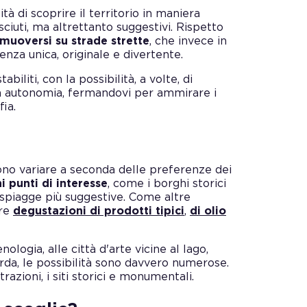
tà di scoprire il territorio in maniera
ciuti, ma altrettanto suggestivi. Rispetto
muoversi su strade strette
, che invece in
nza unica, originale e divertente.
iliti, con la possibilità, a volte, di
o in autonomia, fermandovi per ammirare i
ia.
sono variare a seconda delle preferenze dei
i punti di interesse
, come i borghi storici
le spiagge più suggestive. Come altre
ere
degustazioni di prodotti tipici
,
di olio
ologia, alle città d'arte vicine al lago,
da, le possibilità sono davvero numerose.
trazioni, i siti storici e monumentali.