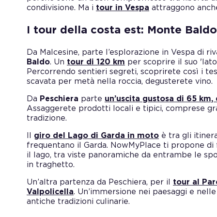
condivisione. Ma i
tour in Vespa
attraggono anche 
I tour della costa est: Monte Baldo
Da Malcesine, parte l’esplorazione in Vespa di riv
Baldo
. Un
tour di 120 km
per scoprire il suo 'lato
Percorrendo sentieri segreti, scoprirete così i tes
scavata per metà nella roccia, degusterete vino.
Da
Peschiera
parte
un’uscita gustosa di 65 km, 
Assaggerete prodotti locali e tipici, comprese gr
tradizione.
Il
giro del Lago di Garda in moto
è tra gli itiner
frequentano il Garda. NowMyPlace ti propone di 
il lago, tra viste panoramiche da entrambe le spon
in traghetto.
Un’altra partenza da Peschiera, per il
tour al Par
Valpolicella
. Un’immersione nei paesaggi e nelle 
antiche tradizioni culinarie.