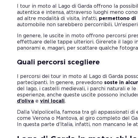
I tour in moto al Lago di Garda offrono la possibili
autentica e intensa, attraverso luoghi meno conos
ad altre modalità di visita, infatti,
permettono di 
automobile non sarebbero percorribili. Un'esperie
In genere, le uscite in moto offrono percorsi prestab
effettuare delle tappe ulteriori. Girerete il lag
panorami e, magari, per scattare qualche fotograf
Quali percorsi scegliere
I percorsi dei tour in moto al Lago di Garda pos
partecipanti. In genere, prevedono
soste in alcun
del lago, i castelli medievali, i parchi naturali e 
esperienze, anche queste uscite possono includ
d’oliva
e
vini locali
.
Dalla Valpolicella, famosa tra gli appassionati di en
come Verona o Mantova, al giro completo del Gar
In questa parte d’Italia, infatti, non mancano le at