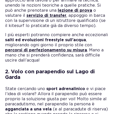
approccio alla tavola o per affinare la tecnica,
unendo le nozioni teoriche a quelle pratiche. Si
può anche prenotare una
lezione di prova
o
valutare il
servizio di transfer
, appoggio in barca
con la supervisione di un istruttore qualificato (se
il kitesurf lo praticate già da diverso tempo).
I più esperti potranno compiere anche eccezionali
salti ed evoluzioni freestyle sull’acqua
,
migliorando ogni giorno il proprio stile con
percorsi di perfezionamento su misura
. Mano a
mano che si prenderà confidenza, sarà difficile
uscire dall’acqua!
2. Volo con parapendio sul Lago di
Garda
State cercando uno
sport adrenalinico
e vi piace
l’idea di volare? Allora il parapendio può essere
proprio la soluzione giusta per voi! Molto simile al
paracadutismo, nel parapendio la persona è
agganciata a una vela
(e al paracadute di riserva)