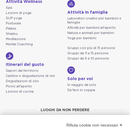
Attività Wellness
Spa
Attività in famiglia
Lezioni di yoga
SUP yoga
Laboratori creativi per bambini e
famiglie
Posturale
Attività per bambini all'aperto
Pilates
Natura e animali per bambini
Shiatsu
Yoga per bambini
Meditazione
Mental Coaching
Gruppi con più di 15 persone
Gruppi da 11 a 15 persone
Gruppi da 6 a 10 persone
Itinerari del gusto
Sapori dal territorio
Cantine e degustazione di vini
Solo per voi
Degustazioni di olio
In viaggio da solo
Picnic all'aperto
Da fare in coppia
Lezioni di cucina
LUOGHI DA NON PERDERE
Cosa fare a San Felice del
Salò e costa bresciana
Benaco (anche quando
Rifiuta cookie non necessari ✕
Provaglio d'Iseo