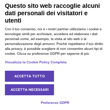
piove): 10 idee
Toscolano Maderno
Questo sito web raccoglie alcuni
romantiche per coppie
Gardone Riviera
Soprazocco
dati personali dei visitatori e
Salò
Vallio Terme
utenti
San Michele
Prevalle
Con il tuo consenso, noi e i nostri partner utilizziamo i cookie e
Bedizzole
tecnologie simili per archiviare, accedere ed elaborare i dati
Serniga
personali come, ad esempio, la visita al sito web o la
personalizzazione degli annunci. Poiché rispettiamo il tuo diritto
alla privacy, è possibile scegliere di non consentire alcuni tipi di
Valtenesi, lago e colline
Sirmione e Lugana
cookie. Clicca su preferenze GDPR per saperne di più.
Manerba del Garda
Sirmione
Muscoline
Visualizza la Cookie Policy Completa
Padenghe Sul Garda
Puegnago del Garda
Moniga del Garda
ACCETTA TUTTO
Soiano
San Felice del Benaco
Raffa
ACCETTA NECESSARI
Peschiera e la costa
Gargnano e l'Alto Garda
Preferenze GDPR
veneta
Gargnano
Arco
Lazise