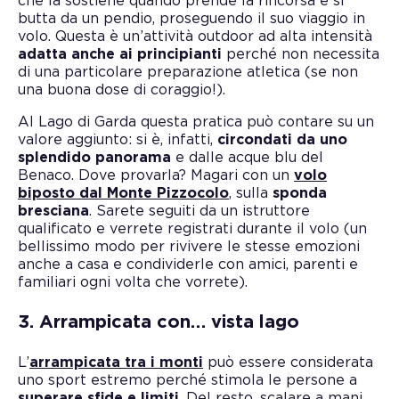
che la sostiene quando prende la rincorsa e si
butta da un pendio, proseguendo il suo viaggio in
volo. Questa è un’attività outdoor ad alta intensità
adatta anche ai principianti
perché non necessita
di una particolare preparazione atletica (se non
una buona dose di coraggio!).
Al Lago di Garda questa pratica può contare su un
valore aggiunto: si è, infatti,
circondati da uno
splendido panorama
e dalle acque blu del
Benaco. Dove provarla? Magari con un
volo
biposto dal Monte Pizzocolo
, sulla
sponda
bresciana
. Sarete seguiti da un istruttore
qualificato e verrete registrati durante il volo (un
bellissimo modo per rivivere le stesse emozioni
anche a casa e condividerle con amici, parenti e
familiari ogni volta che vorrete).
3. Arrampicata con… vista lago
L’
arrampicata tra i monti
può essere considerata
uno sport estremo perché stimola le persone a
superare sfide e limiti
. Del resto, scalare a mani