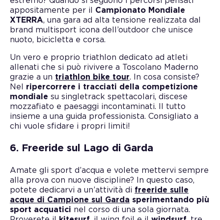
estremo? Quando si seguono i percorsi pensati
appositamente per il
Campionato Mondiale
XTERRA
, una gara ad alta tensione realizzata dal
brand multisport icona dell’outdoor che unisce
nuoto, bicicletta e corsa.
Un vero e proprio triathlon dedicato ad atleti
allenati che si può rivivere a Toscolano Maderno
grazie a un
triathlon bike tour
. In cosa consiste?
Nel
ripercorrere i tracciati della competizione
mondiale
su singletrack spettacolari, discese
mozzafiato e paesaggi incontaminati. Il tutto
insieme a una guida professionista. Consigliato a
chi vuole sfidare i propri limiti!
6. Freeride sul Lago di Garda
Amate gli sport d’acqua e volete mettervi sempre
alla prova con nuove discipline? In questo caso,
potete dedicarvi a un’attività di
freeride sulle
acque di Campione sul Garda
sperimentando più
sport acquatici
nel corso di una sola giornata.
Proverete il
kitesurf
, il wing foil e il
windsurf
, tre