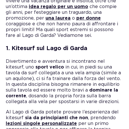
vivere una vacanza originale e insolita, oltre che
un’ottima
idea regalo per un uomo
che compie
gli anni, per festeggiare un traguardo, una
promozione, per
una laurea
o
per donne
coraggiose e che non hanno paura di affrontare i
propri limiti! Ma quali sport estremi si possono
fare al Lago di Garda? Vediamone sei.
1. Kitesurf sul Lago di Garda
Divertimento e avventura si incontrano nel
kitesurf, uno
sport velico
in cui, in piedi su una
tavola da surf collegata a una vela ampia (simile a
un aquilone), ci si fa trainare dalla forza del vento.
In questa disciplina bisogna rimanere in equilibrio
sulla tavola ed essere molto bravi a
dominare la
corrente
, dosando la propria forza sulla barra
collegata alla vela per spostarsi in varie direzioni.
Al Lago di Garda potete provare l’esperienza del
kitesurf
sia da principianti che non
, prendendo
lezioni singole personalizzate
per un primo