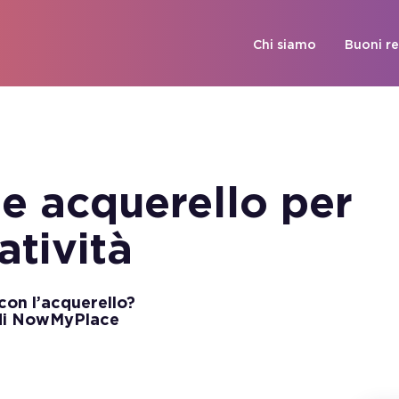
Chi siamo
Buoni r
 e acquerello per
atività
con l’acquerello?
a di NowMyPlace