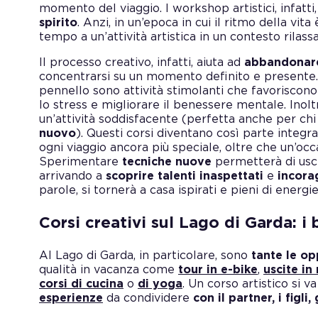
momento del viaggio. I workshop artistici, infatt
spirito
. Anzi, in un’epoca in cui il ritmo della vi
tempo a un’attività artistica in un contesto rilass
Il processo creativo, infatti, aiuta ad
abbandonare
concentrarsi su un momento definito e presente.
pennello sono attività stimolanti che favoriscono 
lo stress e migliorare il benessere mentale. Inol
un’attività soddisfacente (perfetta anche per ch
nuovo
). Questi corsi diventano così parte inte
ogni viaggio ancora più speciale, oltre che un’oc
Sperimentare
tecniche nuove
permetterà di usci
arrivando a
scoprire talenti inaspettati
e
incora
parole, si tornerà a casa ispirati e pieni di energie
Corsi creativi sul Lago di Garda: i 
Al Lago di Garda, in particolare, sono
tante le op
qualità in vacanza come
tour in e-bike
,
uscite i
corsi di cucina
o
di yoga
. Un corso artistico si v
esperienze
da condividere
con il partner, i figli