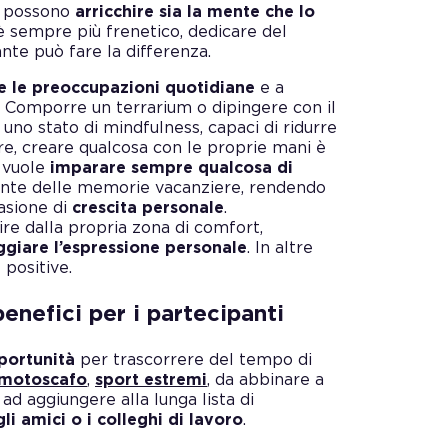
i, possono
arricchire sia la mente che lo
ta è sempre più frenetico, dedicare del
ante può fare la differenza.
 le preoccupazioni quotidiane
e a
 Comporre un terrarium o dipingere con il
uno stato di mindfulness, capaci di ridurre
tre, creare qualcosa con le proprie mani è
i vuole
imparare sempre qualcosa di
grante delle memorie vacanziere, rendendo
casione di
crescita personale
.
re dalla propria zona di comfort,
ggiare l’espressione personale
. In altre
 positive.
benefici per i partecipanti
portunità
per trascorrere del tempo di
n motoscafo
,
sport estremi
, da abbinare a
a ad aggiungere alla lunga lista di
, gli amici o i colleghi di lavoro
.