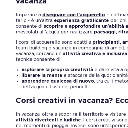
vacanza
Imparare a
disegnare con l’acquerello
- o affina
farlo - è un’altra
esperienza gratificante
per chi 
consente di
scoprire e approfondire un’abilità a
mescolati all'acqua per realizzare
paesaggi, ritr
I corsi di acquerello sono adatti a
principianti, ar
team building o vacanze in compagnia di amici), 
vacanza, cercano un’
attività creativa e inclusiva
tecnica consente di:
esplorare la propria creatività
e dare vita a o
liberare la mente
e staccare dalla quotidianità 
apprendere qualcosa di nuovo
, tra cui i met
dell’acqua e l’uso dei pennelli.
Corsi creativi in vacanza? Ecc
In vacanza, oltre a scoprire il territorio e visitare 
attività divertenti e ludiche
. I corsi creativi so
nei momenti di pioggia. Invece, sono un’esperien