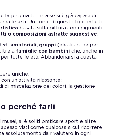
re la propria tecnica se si è già capaci di
ama le arti. Un corso di questo tipo, infatti,
rtistica
basata sulla pittura con i pigmenti
atti o composizioni astratte suggestive
.
tisti amatoriali, gruppi
(ideali anche per
oltre a
famiglie con bambini
che, anche in
per tutte le età. Abbandonarsi a questa
pere uniche;
con un’attività rilassante;
odi di miscelazione dei colori, la gestione
o perché farli
i musei, si è soliti praticare sport e altre
no spesso visti come qualcosa a cui ricorrere
za assolutamente da rivalutare in ogni