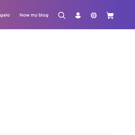
egalo
Now my blog