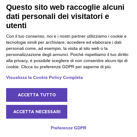
Questo sito web raccoglie alcuni
LAGO DI GARDA
dati personali dei visitatori e
20 febbraio 2024
utenti
Come vestirsi per una passeggiata a cavallo?
Con il tuo consenso, noi e i nostri partner utilizziamo i cookie e
tecnologie simili per archiviare, accedere ed elaborare i dati
personali come, ad esempio, la visita al sito web o la
personalizzazione degli annunci. Poiché rispettiamo il tuo diritto
alla privacy, è possibile scegliere di non consentire alcuni tipi di
cookie. Clicca su preferenze GDPR per saperne di più.
Visualizza la Cookie Policy Completa
ACCETTA TUTTO
ACCETTA NECESSARI
Preferenze GDPR