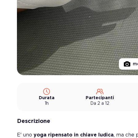
mo
Durata
Partecipanti
1h
Da 2 a 12
Descrizione
E' uno
yoga ripensato in chiave ludica
, ma che 