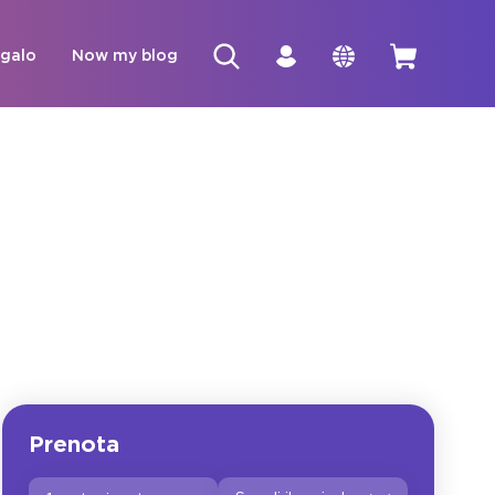
egalo
Now my blog
Prenota