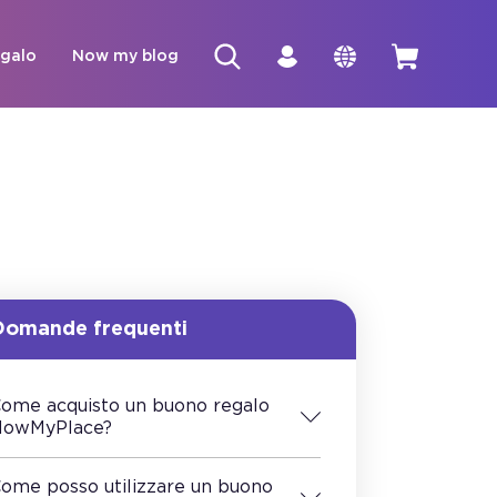
egalo
Now my blog
Domande frequenti
ome acquisto un buono regalo
owMyPlace?
ome posso utilizzare un buono