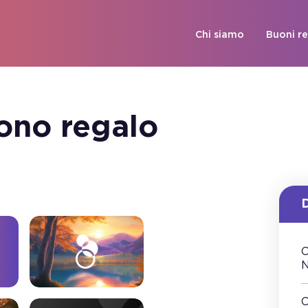
Chi siamo
Buoni r
ono regalo
C
N
C