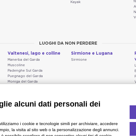
f
Kayak
A
N
Y
LUOGHI DA NON PERDERE
Valtenesi, lago e colline
Sirmione e Lugana
Manerba del Garda
Sirmione
Muscoline
Padenghe Sul Garda
Puegnago del Garda
Moniga del Garda
Soiano
San Felice del Benaco
Raffa
lie alcuni dati personali dei
utilizziamo i cookie e tecnologie simili per archiviare, accedere
pio, la visita al sito web o la personalizzazione degli annunci.
, è possibile scegliere di non consentire alcuni tipi di cookie.