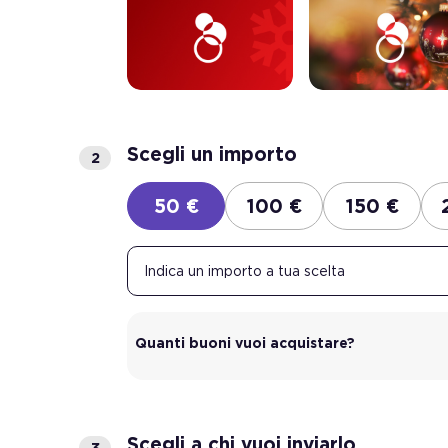
Scegli un importo
50
€
100
€
150
€
Quanti buoni vuoi acquistare?
Scegli a chi vuoi inviarlo