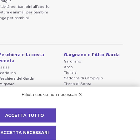
amiglie
ttività per bambini all'aperto
atura e animali per bambini
oga per bambini
Peschiera e la costa
Gargnano e l'Alto Garda
veneta
Gargnano
Arco
Lazise
Tignale
Bardolino
Madonna di Campiglio
Peschiera del Garda
Tiarno di Sopra
Valgatara
Campione
Verona
Rifiuta cookie non necessari ✕
Nago-Torbole
Valeggio sul Mincio
Torbole
San Giorgio di Valpolicella
Bleggio superiore
Garda
Villa Lagarina
Negrar di Valpolicella
ACCETTA TUTTO
Ledro
Pedemonte
Riva del Garda
Ponti sul Mincio
ACCETTA NECESSARI