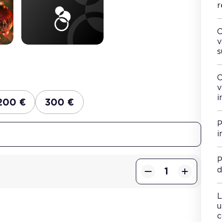
r
C
v
s
C
v
i
200
€
300
€
P
i
P
d
L
u
c