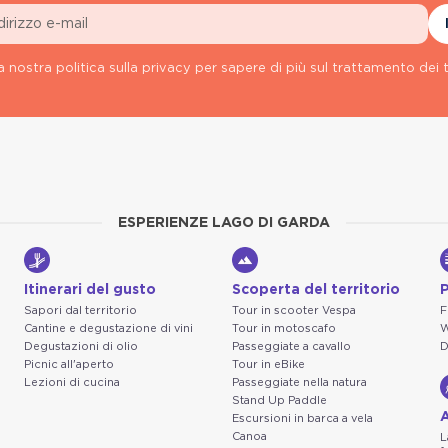
a nostra politica sulla privacy per sapere di più sul trattamento dei t
ESPERIENZE LAGO DI GARDA
Itinerari del gusto
Scoperta del territorio
P
Sapori dal territorio
Tour in scooter Vespa
F
Cantine e degustazione di vini
Tour in motoscafo
W
Degustazioni di olio
Passeggiate a cavallo
D
Picnic all'aperto
Tour in eBike
Lezioni di cucina
Passeggiate nella natura
Stand Up Paddle
A
Escursioni in barca a vela
Canoa
L