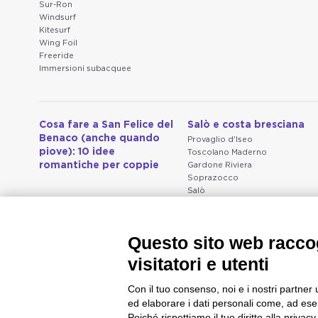
Sur-Ron
Windsurf
Kitesurf
Wing Foil
Freeride
Immersioni subacquee
Cosa fare a San Felice del
Salò e costa bresciana
Benaco (anche quando
Provaglio d'Iseo
piove): 10 idee
Toscolano Maderno
romantiche per coppie
Gardone Riviera
Soprazocco
Salò
Vallio Terme
San Michele
Prevalle
Questo sito web raccog
Bedizzole
Serniga
visitatori e utenti
Con il tuo consenso, noi e i nostri partner 
ed elaborare i dati personali come, ad esem
Poiché rispettiamo il tuo diritto alla privacy