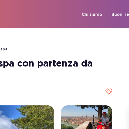
Chi siamo
Buoni r
espa
espa con partenza da