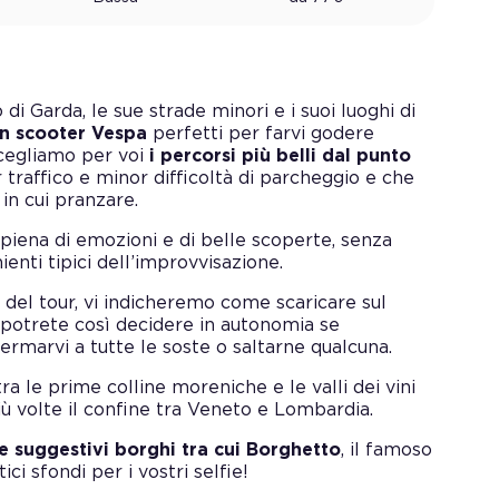
di Garda, le sue strade minori e i suoi luoghi di
in scooter Vespa
perfetti per farvi godere
Scegliamo per voi
i percorsi più belli
dal punto
 traffico e minor difficoltà di parcheggio e che
in cui pranzare.
piena di emozioni e di belle scoperte, senza
nti tipici dell’improvvisazione.
a del tour, vi indicheremo come scaricare sul
 potrete così decidere in autonomia se
marvi a tutte le soste o saltarne qualcuna.
 tra le prime colline moreniche e le valli dei vini
ù volte il confine tra Veneto e Lombardia.
te suggestivi borghi tra cui Borghetto
, il famoso
ici sfondi per i vostri selfie!