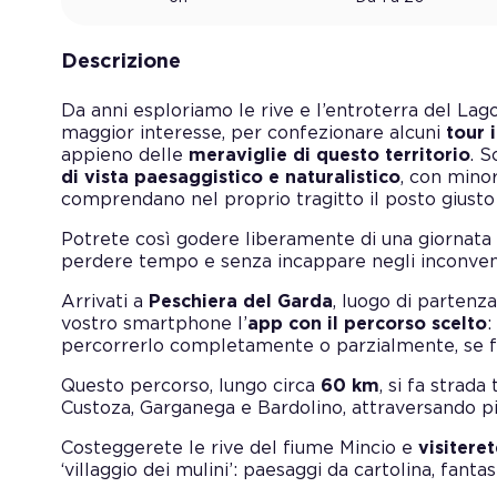
Descrizione
Da anni esploriamo le rive e l’entroterra del Lago 
maggior interesse, per confezionare alcuni
tour 
appieno delle
meraviglie di questo territorio
. 
di vista paesaggistico e naturalistico
, con minor
comprendano nel proprio tragitto il posto giusto 
Potrete così godere liberamente di una giornata 
perdere tempo e senza incappare negli inconvenie
Arrivati a
Peschiera del Garda
, luogo di partenz
vostro smartphone l’
app con il percorso scelto
:
percorrerlo completamente o parzialmente, se fer
Questo percorso, lungo circa
60 km
, si fa strada
Custoza, Garganega e Bardolino, attraversando pi
Costeggerete le rive del fiume Mincio e
visitere
‘villaggio dei mulini’: paesaggi da cartolina, fantast