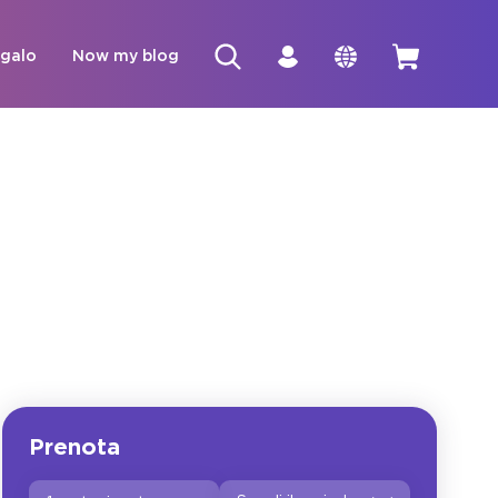
egalo
Now my blog
Prenota