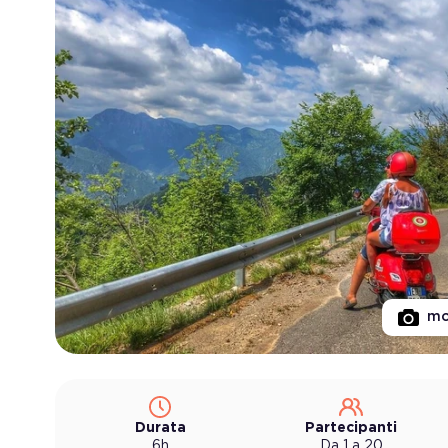
mo
Durata
Partecipanti
6h
Da 1 a 20