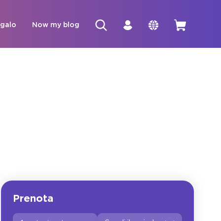
egalo
Now my blog
Prenota