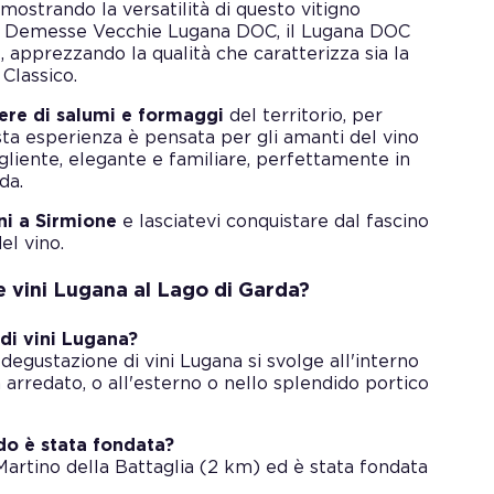
mostrando la versatilità di questo vitigno
 il Demesse Vecchie Lugana DOC, il Lugana DOC
apprezzando la qualità che caratterizza sia la
 Classico.
ere di salumi e formaggi
del territorio, per
esta esperienza è pensata per gli amanti del vino
liente, elegante e familiare, perfettamente in
da.
ni a Sirmione
e lasciatevi conquistare dal fascino
el vino.
e vini Lugana al Lago di Garda?
di vini Lugana?
egustazione di vini Lugana si svolge all'interno
n arredato, o all'esterno o nello splendido portico
do è stata fondata?
Martino della Battaglia (2 km) ed è stata fondata