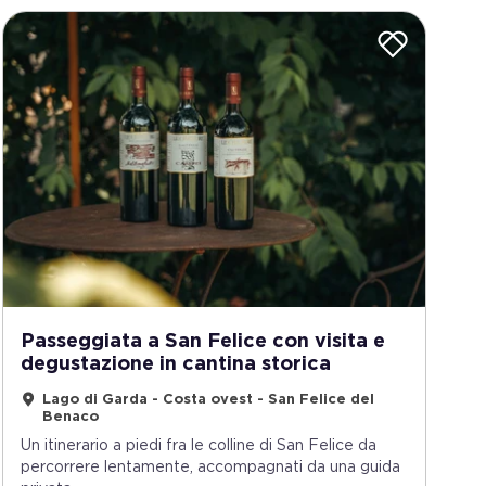
Passeggiata a San Felice con visita e
degustazione in cantina storica
Lago di Garda - Costa ovest - San Felice del
Benaco
Un itinerario a piedi fra le colline di San Felice da
percorrere lentamente, accompagnati da una guida