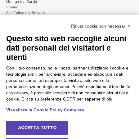
Moniga del Garda
Soiano
San Felice del Benaco
Raffa
Rifiuta cookie non necessari ✕
Peschiera e la costa
Gargnano e l'Alto Garda
Questo sito web raccoglie alcuni
veneta
Gargnano
dati personali dei visitatori e
Arco
Lazise
Tignale
Bardolino
utenti
Madonna di Campiglio
Peschiera del Garda
Tiarno di Sopra
Valgatara
Con il tuo consenso, noi e i nostri partner utilizziamo i cookie e
Campione
Verona
tecnologie simili per archiviare, accedere ed elaborare i dati
Nago-Torbole
Valeggio sul Mincio
personali come, ad esempio, la visita al sito web o la
Torbole
San Giorgio di Valpolicella
personalizzazione degli annunci. Poiché rispettiamo il tuo diritto
Bleggio superiore
Garda
alla privacy, è possibile scegliere di non consentire alcuni tipi di
Villa Lagarina
Negrar di Valpolicella
Ledro
cookie. Clicca su preferenze GDPR per saperne di più.
Pedemonte
Riva del Garda
Visualizza la Cookie Policy Completa
Ponti sul Mincio
ACCETTA TUTTO
© 2022 NowMyPlace Srl P. Iva 02991060340