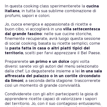
In questa cooking class sperimenterete la
cucina
italiana
, in tutta la sua sublime combinazione di
profumi, sapori e colori.
Jo, cuoca energica e appassionata di ricette e
buon cibo, vi accoglierà in una
villa settecentesca
dal grande fascino
: nelle sue cucine storiche,
finemente recuperate, avrà luogo questa sessione
di social cooking, basata su ricette semplici, come
la
pasta fatta in casa o altri piatti tipici del
territorio
, scelti per farvi apprezzare il Bel Paese.
Preparerete
un primo e un dolce
ogni volta
diversi: sarete voi gli autori del menù selezionato
dalla chef. Lo degusterete insieme a lei
in una sala
affrescata del palazzo o in un cortile circondato
da limoni
, a seconda della stagione: trascorrerete
così un momento di grande convivialità.
Condividerete con gli altri partecipanti la gioia di
apprendere ricette capaci di valorizzare i sapori
del territorio. Jo, con il suo contagioso entusiasmo,