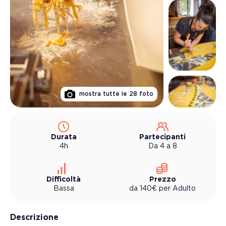
mostra tutte le
28
foto
Durata
Partecipanti
4h
Da 4 a 8
Difficoltà
Prezzo
Bassa
da
140
€
per
Adulto
Descrizione