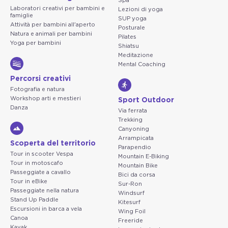
Spa
Laboratori creativi per bambini e
Lezioni di yoga
famiglie
SUP yoga
Attività per bambini all'aperto
Posturale
Natura e animali per bambini
Pilates
Yoga per bambini
Shiatsu
Meditazione
Mental Coaching
Percorsi creativi
Fotografia e natura
Workshop arti e mestieri
Sport Outdoor
Danza
Via ferrata
Trekking
Canyoning
Arrampicata
Scoperta del territorio
Parapendio
Tour in scooter Vespa
Mountain E-Biking
Tour in motoscafo
Mountain Bike
Passeggiate a cavallo
Bici da corsa
Tour in eBike
Sur-Ron
Passeggiate nella natura
Windsurf
Stand Up Paddle
Kitesurf
Escursioni in barca a vela
Wing Foil
Canoa
Freeride
Kayak