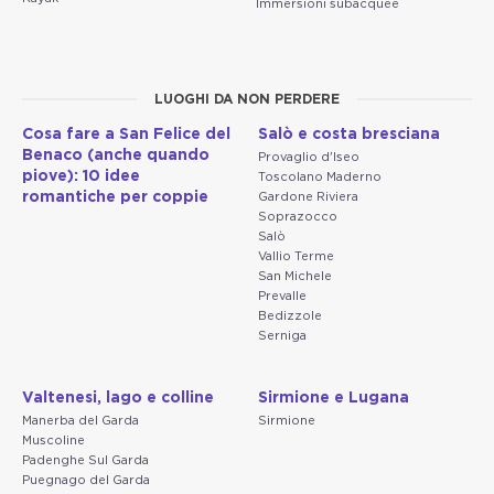
Immersioni subacquee
LUOGHI DA NON PERDERE
Cosa fare a San Felice del
Salò e costa bresciana
Benaco (anche quando
Provaglio d'Iseo
piove): 10 idee
Toscolano Maderno
romantiche per coppie
Gardone Riviera
Soprazocco
Salò
Vallio Terme
San Michele
Prevalle
Bedizzole
Serniga
Valtenesi, lago e colline
Sirmione e Lugana
Manerba del Garda
Sirmione
Muscoline
Padenghe Sul Garda
Puegnago del Garda