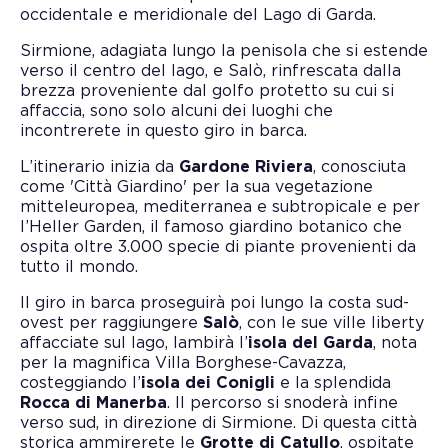
occidentale e meridionale del Lago di Garda.
Sirmione, adagiata lungo la penisola che si estende
verso il centro del lago, e Salò, rinfrescata dalla
brezza proveniente dal golfo protetto su cui si
affaccia, sono solo alcuni dei luoghi che
incontrerete in questo giro in barca.
L’itinerario inizia da
Gardone Riviera
, conosciuta
come 'Città Giardino' per la sua vegetazione
mitteleuropea, mediterranea e subtropicale e per
l’Heller Garden, il famoso giardino botanico che
ospita oltre 3.000 specie di piante provenienti da
tutto il mondo.
Il giro in barca proseguirà poi lungo la costa sud-
ovest per raggiungere
Salò
, con le sue ville liberty
affacciate sul lago, lambirà l’
isola del Garda
, nota
per la magnifica Villa Borghese-Cavazza,
costeggiando l’
isola dei Conigli
e la splendida
Rocca di Manerba
. Il percorso si snoderà infine
verso sud, in direzione di Sirmione. Di questa città
storica ammirerete le
Grotte di Catullo
, ospitate