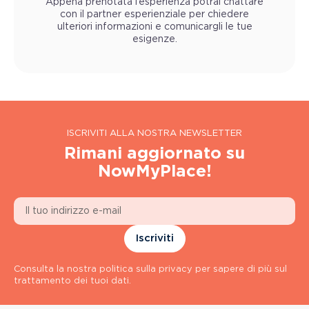
Appena prenotata l’esperienza potrai chattare
con il partner esperienziale per chiedere
ulteriori informazioni e comunicargli le tue
esigenze.
ISCRIVITI ALLA NOSTRA NEWSLETTER
Rimani aggiornato su
NowMyPlace!
Iscriviti
Consulta la nostra politica sulla privacy per sapere di più sul
trattamento dei tuoi dati.