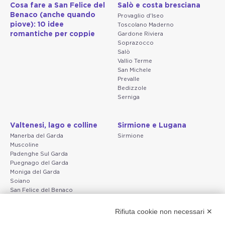
Cosa fare a San Felice del
Salò e costa bresciana
Benaco (anche quando
Provaglio d'Iseo
piove): 10 idee
Toscolano Maderno
romantiche per coppie
Gardone Riviera
Soprazocco
Salò
Vallio Terme
San Michele
Prevalle
Bedizzole
Serniga
Valtenesi, lago e colline
Sirmione e Lugana
Manerba del Garda
Sirmione
Muscoline
Padenghe Sul Garda
Puegnago del Garda
Moniga del Garda
Soiano
San Felice del Benaco
Raffa
Rifiuta cookie non necessari ✕