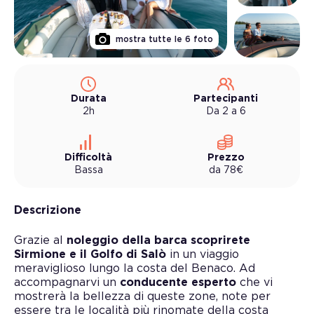
mostra tutte le
6
foto
Durata
Partecipanti
2h
Da 2 a 6
Difficoltà
Prezzo
Bassa
da
78
€
Descrizione
Grazie al
noleggio della barca scoprirete
Sirmione e il Golfo di Salò
in un viaggio
meraviglioso lungo la costa del Benaco. Ad
accompagnarvi un
conducente esperto
che vi
mostrerà la bellezza di queste zone, note per
essere tra le località più rinomate della costa