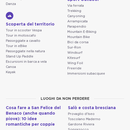
Danza
Via ferrata
Trekking
Canyoning
Arrampicata
Scoperta del territorio
Parapendio
Tour in scooter Vespa
Mountain E-Biking
Tour in motoscafo
Mountain Bike
Passeggiate a cavallo
Bici da corsa
Tour in eBike
Sur-Ron
Passeggiate nella natura
Windsurf
Stand Up Paddle
Kitesurf
Escursioni in barca a vela
Wing Foil
Canoa
Freeride
Kayak
Immersioni subacquee
LUOGHI DA NON PERDERE
Cosa fare a San Felice del
Salò e costa bresciana
Benaco (anche quando
Provaglio d'Iseo
piove): 10 idee
Toscolano Maderno
romantiche per coppie
Gardone Riviera
Soprazocco