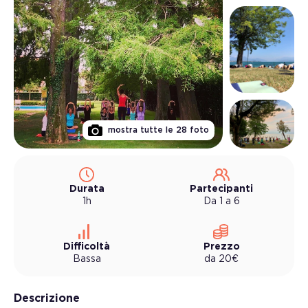
mostra tutte le
28
foto
Durata
Partecipanti
1h
Da 1 a 6
Difficoltà
Prezzo
Bassa
da
20
€
Descrizione