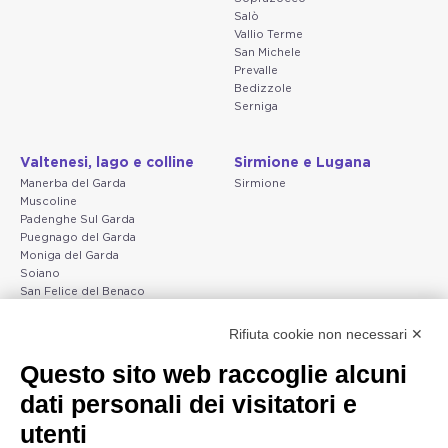
Salò
Vallio Terme
San Michele
Prevalle
Bedizzole
Serniga
Valtenesi, lago e colline
Sirmione e Lugana
Manerba del Garda
Sirmione
Muscoline
Padenghe Sul Garda
Puegnago del Garda
Moniga del Garda
Soiano
San Felice del Benaco
Raffa
Rifiuta cookie non necessari ✕
Peschiera e la costa
Gargnano e l'Alto Garda
Questo sito web raccoglie alcuni
veneta
Gargnano
dati personali dei visitatori e
Arco
Lazise
Tignale
Bardolino
utenti
Madonna di Campiglio
Peschiera del Garda