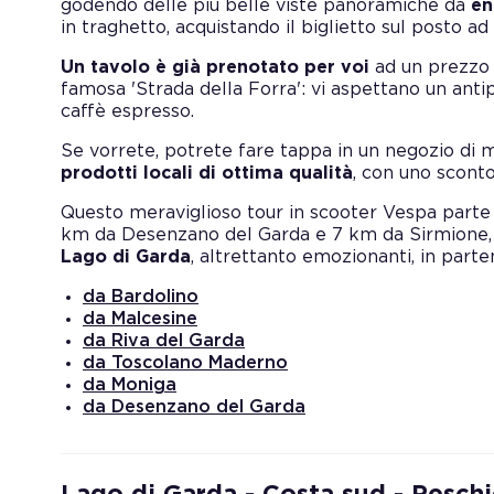
godendo delle più belle viste panoramiche da
en
in traghetto, acquistando il biglietto sul posto a
Un tavolo è già prenotato per voi
ad un prezzo 
famosa 'Strada della Forra': vi aspettano un antip
caffè espresso.
Se vorrete, potrete fare tappa in un negozio di 
prodotti locali di ottima qualità
, con uno sconto
Questo meraviglioso tour in scooter Vespa parte
km da Desenzano del Garda e 7 km da Sirmion
Lago di Garda
, altrettanto emozionanti, in parte
da Bardolino
da Malcesine
da Riva del Garda
da Toscolano Maderno
da Moniga
da Desenzano del Garda
Lago di Garda - Costa sud - Peschi