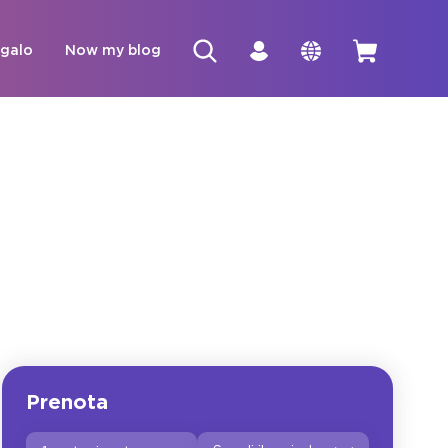
egalo
Now my blog
Prenota