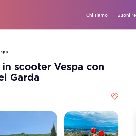
Chi siamo
Buoni r
espa
a in scooter Vespa con
el Garda