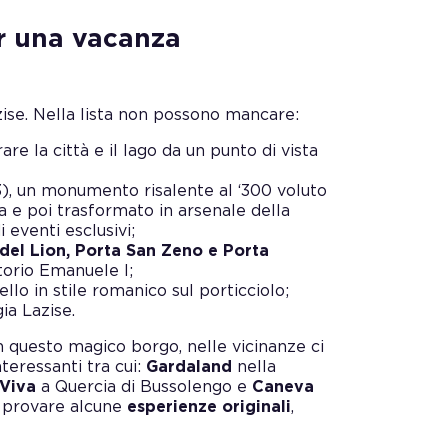
er una vacanza
zise. Nella lista non possono mancare:
are la città e il lago da un punto di vista
3), un monumento risalente al ‘300 voluto
 e poi trasformato in arsenale della
 eventi esclusivi;
del Lion, Porta San Zeno e Porta
torio Emanuele I;
ello in stile romanico sul porticciolo;
ia Lazise.
in questo magico borgo, nelle vicinanze ci
teressanti tra cui:
Gardaland
nella
 Viva
a Quercia di Bussolengo e
Caneva
o provare alcune
esperienze originali
,