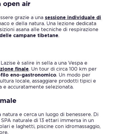
a open air
ssere grazie a una
sessione individuale di
enaco e della natura. Una lezione dedicata
sizioni asana alle tecniche di respirazione
 delle campane tibetane
.
Lazise è salire in sella a una Vespa e
zione finale
. Un tour di circa 100 km per
profilo eno-gastronomico
. Un modo per
cultura locale, assaggiare prodotti tipici e
a e accuratamente selezionata.
rmale
a natura e cerca un luogo di benessere. Di
a SPA naturale di 13 ettari immersa in un
olari e laghetti, piscine con idromassaggio,
ore.