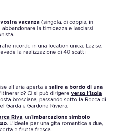
a vostra vacanza
(singola, di coppia, in
e abbandonare la timidezza e lasciarsi
nista.
fie ricordo in una location unica: Lazise.
evede la realizzazione di 40 scatti
ise all’aria aperta è
salire a bordo di una
itinerario? Ci si può dirigere
verso l’isola
 costa bresciana, passando sotto la Rocca di
 del Garda e Gardone Riviera.
arca Riva
, un’
imbarcazione simbolo
sso
. L’ideale per una gita romantica a due,
orta e frutta fresca.