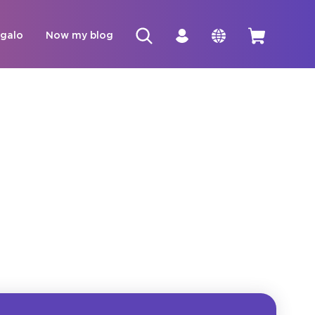
egalo
Now my blog