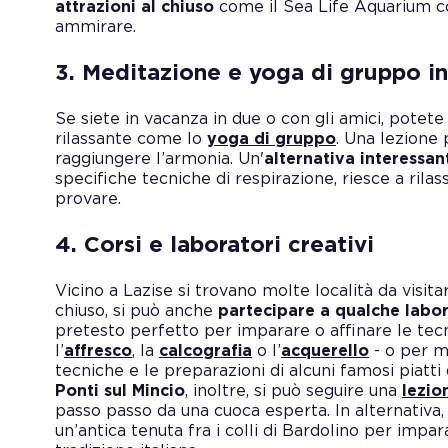
attrazioni al chiuso
come il Sea Life Aquarium co
ammirare.
3. Meditazione e yoga di gruppo in
Se siete in vacanza in due o con gli amici, potete
rilassante come lo
yoga di gruppo
. Una lezione
raggiungere l’armonia. Un'
alternativa interessan
specifiche tecniche di respirazione, riesce a ri
provare.
4. Corsi e laboratori creativi
Vicino a Lazise si trovano molte località da visita
chiuso, si può anche
partecipare a qualche labor
pretesto perfetto per imparare o affinare le tec
l’
affresco
, la
calcografia
o l’
acquerello
- o per me
tecniche e le preparazioni di alcuni famosi piatti 
Ponti sul Mincio
, inoltre, si può seguire una
lezio
passo passo da una cuoca esperta. In alternativa
un’antica tenuta fra i colli di Bardolino per impara