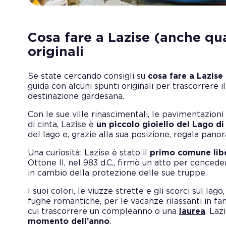
Cosa fare a Lazise (anche qu
originali
Se state cercando consigli su
cosa fare a Lazise
guida con alcuni spunti originali per trascorrere 
destinazione gardesana.
Con le sue ville rinascimentali, le pavimentazioni 
di cinta, Lazise è
un piccolo gioiello del Lago d
del lago e, grazie alla sua posizione, regala panor
Una curiosità: Lazise è stato il
primo comune libe
Ottone II, nel 983 d.C., firmò un atto per conced
in cambio della protezione delle sue truppe.
I suoi colori, le viuzze strette e gli scorci sul l
fughe romantiche, per le vacanze rilassanti in fam
cui trascorrere un compleanno o una
laurea
. Laz
momento dell’anno
.