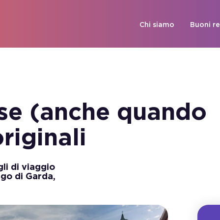
Chi siamo
Buoni r
ise (anche quando
riginali
gli di viaggio
ago di Garda,