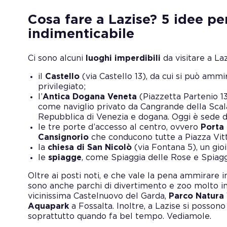
Cosa fare a Lazise? 5 idee p
indimenticabile
Ci sono alcuni
luoghi imperdibili
da visitare a La
il
Castello
(via Castello 13), da cui si può ammir
privilegiato;
l’
Antica Dogana Veneta
(Piazzetta Partenio 1
come naviglio privato da Cangrande della Scala
Repubblica di Venezia e dogana. Oggi è sede di
le tre porte d’accesso al centro, ovvero
Porta 
Cansignorio
che conducono tutte a Piazza Vit
la
chiesa di San Nicolò
(via Fontana 5), un gioi
le
spiagge
, come Spiaggia delle Rose e Spiagg
Oltre ai posti noti, e che vale la pena ammirare 
sono anche parchi di divertimento e zoo molto in
vicinissima Castelnuovo del Garda,
Parco Natura
Aquapark
a Fossalta. Inoltre, a Lazise si posson
soprattutto quando fa bel tempo. Vediamole.