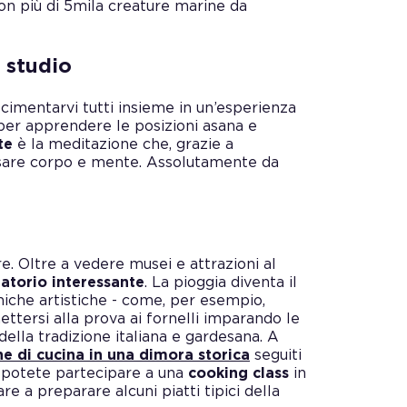
n più di 5mila creature marine da
 studio
 cimentarvi tutti insieme in un’esperienza
 per apprendere le posizioni asana e
te
è la meditazione che, grazie a
lassare corpo e mente. Assolutamente da
re. Oltre a vedere musei e attrazioni al
atorio interessante
. La pioggia diventa il
niche artistiche - come, per esempio,
ttersi alla prova ai fornelli imparando le
della tradizione italiana e gardesana. A
ne di cucina in una dimora storica
seguiti
, potete partecipare a una
cooking class
in
re a preparare alcuni piatti tipici della