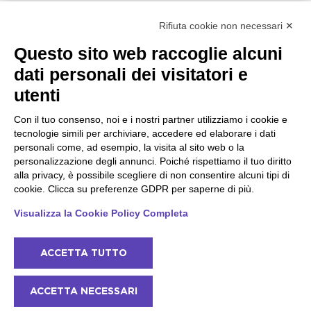
Raffa
Rifiuta cookie non necessari ✕
Peschiera e la costa
Gargnano e l'Alto Garda
Questo sito web raccoglie alcuni
veneta
Gargnano
dati personali dei visitatori e
Arco
Lazise
Tignale
Bardolino
utenti
Madonna di Campiglio
Peschiera del Garda
Tiarno di Sopra
Valgatara
Con il tuo consenso, noi e i nostri partner utilizziamo i cookie e
Campione
Verona
tecnologie simili per archiviare, accedere ed elaborare i dati
Nago-Torbole
Valeggio sul Mincio
personali come, ad esempio, la visita al sito web o la
Torbole
San Giorgio di Valpolicella
personalizzazione degli annunci. Poiché rispettiamo il tuo diritto
Bleggio superiore
Garda
alla privacy, è possibile scegliere di non consentire alcuni tipi di
Villa Lagarina
Negrar di Valpolicella
Ledro
cookie. Clicca su preferenze GDPR per saperne di più.
Pedemonte
Riva del Garda
Visualizza la Cookie Policy Completa
Ponti sul Mincio
ACCETTA TUTTO
© 2022 NowMyPlace Srl P. Iva 02991060340
ACCETTA NECESSARI
Contatti
Riconoscimenti