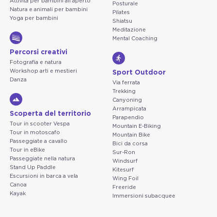
Attività per bambini all'aperto
Posturale
Natura e animali per bambini
Pilates
Yoga per bambini
Shiatsu
Meditazione
Mental Coaching
Percorsi creativi
Fotografia e natura
Workshop arti e mestieri
Sport Outdoor
Danza
Via ferrata
Trekking
Canyoning
Arrampicata
Scoperta del territorio
Parapendio
Tour in scooter Vespa
Mountain E-Biking
Tour in motoscafo
Mountain Bike
Passeggiate a cavallo
Bici da corsa
Tour in eBike
Sur-Ron
Passeggiate nella natura
Windsurf
Stand Up Paddle
Kitesurf
Escursioni in barca a vela
Wing Foil
Canoa
Freeride
Kayak
Immersioni subacquee