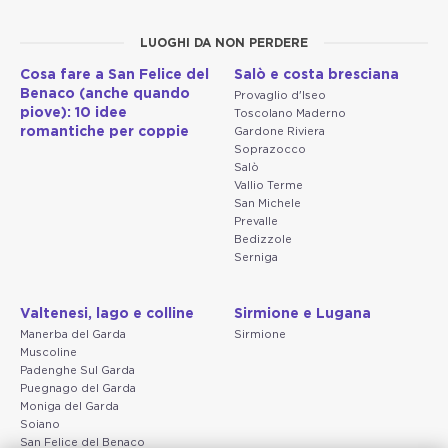
LUOGHI DA NON PERDERE
Cosa fare a San Felice del
Salò e costa bresciana
Benaco (anche quando
Provaglio d'Iseo
piove): 10 idee
Toscolano Maderno
romantiche per coppie
Gardone Riviera
Soprazocco
Salò
Vallio Terme
San Michele
Prevalle
Bedizzole
Serniga
Valtenesi, lago e colline
Sirmione e Lugana
Manerba del Garda
Sirmione
Muscoline
Padenghe Sul Garda
Puegnago del Garda
Moniga del Garda
Soiano
San Felice del Benaco