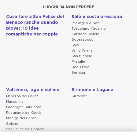
LUOGHI DA NON PERDERE
Cosa fare a San Felice del
Salò e costa bresciana
Benaco (anche quando
Provaglio d'Iseo
piove): 10 idee
Toscolano Maderno
romantiche per coppie
Gardone Riviera
Soprazocco
Salò
Vallio Terme
San Michele
Prevalle
Bedizzole
Serniga
Valtenesi, lago e colline
Sirmione e Lugana
Manerba del Garda
Sirmione
Muscoline
Padenghe Sul Garda
Puegnago del Garda
Moniga del Garda
Soiano
San Felice del Benaco
Raffa