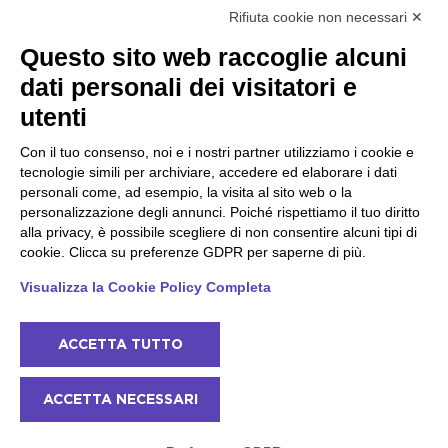
Rifiuta cookie non necessari ✕
Peschiera e la costa
Gargnano e l'Alto Garda
Questo sito web raccoglie alcuni
veneta
Gargnano
dati personali dei visitatori e
Arco
Lazise
Tignale
Bardolino
utenti
Madonna di Campiglio
Peschiera del Garda
Tiarno di Sopra
Valgatara
Con il tuo consenso, noi e i nostri partner utilizziamo i cookie e
Campione
Verona
tecnologie simili per archiviare, accedere ed elaborare i dati
Nago-Torbole
Valeggio sul Mincio
personali come, ad esempio, la visita al sito web o la
Torbole
San Giorgio di Valpolicella
personalizzazione degli annunci. Poiché rispettiamo il tuo diritto
Bleggio superiore
Garda
alla privacy, è possibile scegliere di non consentire alcuni tipi di
Villa Lagarina
Negrar di Valpolicella
Ledro
cookie. Clicca su preferenze GDPR per saperne di più.
Pedemonte
Riva del Garda
Visualizza la Cookie Policy Completa
Ponti sul Mincio
ACCETTA TUTTO
© 2022 NowMyPlace Srl P. Iva 02991060340
ACCETTA NECESSARI
Contatti
Riconoscimenti
Termini e Condizioni
Cookie Policy
Prezzi e disponibilità