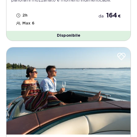
panorami mozzafiato e momenti indimenticabili.
164
2h
da
€
Max 6
Disponibile