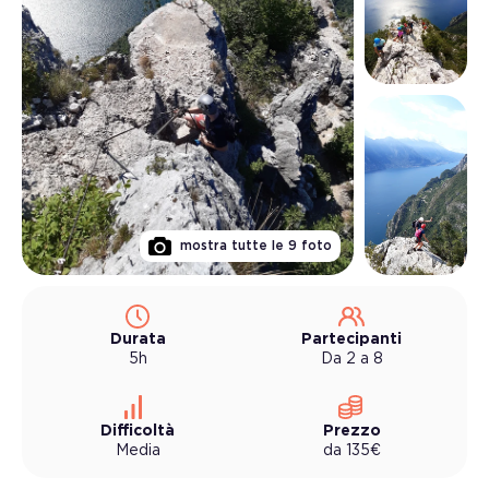
mostra tutte le
9
foto
Durata
Partecipanti
5h
Da 2 a 8
Difficoltà
Prezzo
Media
da
135
€