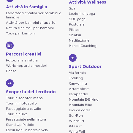
Attività Wellness
Attività in famiglia
Spa
Laboratori creativi per bambini e
Lezioni di yoga
famiglie
SUP yoga
Attività per bambini all'aperto
Posturale
Natura e animali per bambini
Pilates
Yoga per bambini
Shiatsu
Meditazione
Mental Coaching
Percorsi creativi
Fotografia e natura
Workshop arti e mestieri
Sport Outdoor
Danza
Via ferrata
Trekking
Canyoning
Arrampicata
Scoperta del territorio
Parapendio
Tour in scooter Vespa
Mountain E-Biking
Tour in motoscafo
Mountain Bike
Passeggiate a cavallo
Bici da corsa
Tour in eBike
Sur-Ron
Passeggiate nella natura
Windsurf
Stand Up Paddle
Kitesurf
Escursioni in barca a vela
Wing Foil