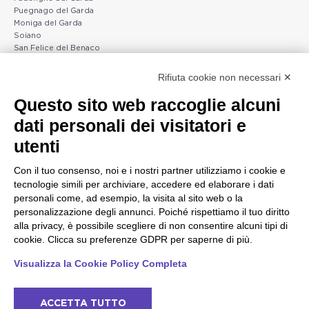
Puegnago del Garda
Moniga del Garda
Soiano
San Felice del Benaco
Raffa
Rifiuta cookie non necessari ✕
Peschiera e la costa
Gargnano e l'Alto Garda
Questo sito web raccoglie alcuni
veneta
Gargnano
dati personali dei visitatori e
Arco
Lazise
Tignale
Bardolino
utenti
Madonna di Campiglio
Peschiera del Garda
Tiarno di Sopra
Valgatara
Con il tuo consenso, noi e i nostri partner utilizziamo i cookie e
Campione
Verona
tecnologie simili per archiviare, accedere ed elaborare i dati
Nago-Torbole
Valeggio sul Mincio
personali come, ad esempio, la visita al sito web o la
Torbole
San Giorgio di Valpolicella
personalizzazione degli annunci. Poiché rispettiamo il tuo diritto
Bleggio superiore
Garda
alla privacy, è possibile scegliere di non consentire alcuni tipi di
Villa Lagarina
Negrar di Valpolicella
cookie. Clicca su preferenze GDPR per saperne di più.
Ledro
Pedemonte
Riva del Garda
Visualizza la Cookie Policy Completa
Ponti sul Mincio
ACCETTA TUTTO