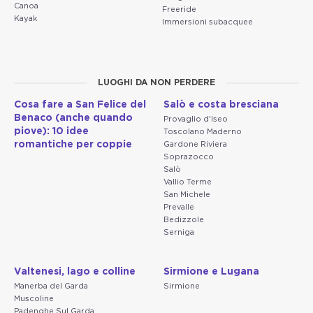
Canoa
Freeride
Kayak
Immersioni subacquee
LUOGHI DA NON PERDERE
Cosa fare a San Felice del
Salò e costa bresciana
Benaco (anche quando
Provaglio d'Iseo
piove): 10 idee
Toscolano Maderno
romantiche per coppie
Gardone Riviera
Soprazocco
Salò
Vallio Terme
San Michele
Prevalle
Bedizzole
Serniga
Valtenesi, lago e colline
Sirmione e Lugana
Manerba del Garda
Sirmione
Muscoline
Padenghe Sul Garda