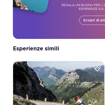
REGALA UN BUONO PER L'A
ESPERIENZE SUL
Scopri di pi
Esperienze simili