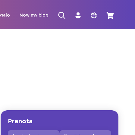
egalo
Now my blog
Prenota