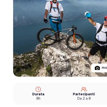
mo
Durata
Partecipanti
8h
Da 2 a 8