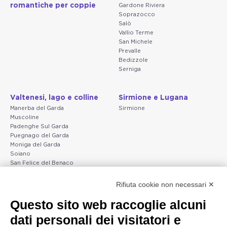
romantiche per coppie
Gardone Riviera
Soprazocco
Salò
Vallio Terme
San Michele
Prevalle
Bedizzole
Serniga
Valtenesi, lago e colline
Sirmione e Lugana
Manerba del Garda
Sirmione
Muscoline
Padenghe Sul Garda
Puegnago del Garda
Moniga del Garda
Soiano
San Felice del Benaco
Raffa
Rifiuta cookie non necessari ✕
Peschiera e la costa
Gargnano e l'Alto Garda
Questo sito web raccoglie alcuni
veneta
Gargnano
dati personali dei visitatori e
Arco
Lazise