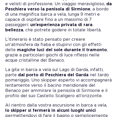
e velisti di professione. Un viaggio meraviglioso,
da
Peschiera verso la penisola di Sirmione
, a bordo
di una magnifica barca a vela, lunga 9 metri e
capace di ospitare fino a un massimo di 7
passeggeri:
un’esperienza privata di rara
bellezza
, che potrete godere in totale libertà.
L’itinerario è stato pensato per creare
un’atmosfera da fiaba e stupirvi con gli effetti
delle
magiche luci del sole durante il tramonto
,
grazie a particolari giochi di luce riflessi nelle
acque cristalline del Benaco.
La gita in barca a vela sul Lago di Garda, infatti,
parte
dal porto di Peschiera del Garda
nel tardo
pomeriggio. Uno skipper esperto vi accompagnerà
lentamente verso il bacino meridionale del
Benaco per ammirare la penisola di Sirmione e il
profilo del suo Castello Scaligero all’orizzonte.
Al rientro dalla vostra escursione in barca a vela,
lo skipper si fermerà in alcuni luoghi unici
permettendovi di fare il bagno o semplicemente