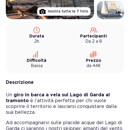
mostra tutte le
7
foto
Durata
Partecipanti
2h
Da 2 a 8
Difficoltà
Prezzo
Bassa
da
44
€
Descrizione
Un
giro in barca a vela sul Lago di Garda al
tramonto
è l’attività perfetta per chi vuole
scoprire il territorio e lasciarsi conquistare dalla
sua bellezza.
Ad accompagnarvi sulle placide acque del Lago di
Garda ci saranno i nostri skipper, amanti del vento