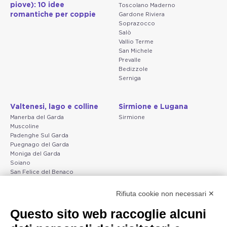
piove): 10 idee
Toscolano Maderno
romantiche per coppie
Gardone Riviera
Soprazocco
Salò
Vallio Terme
San Michele
Prevalle
Bedizzole
Serniga
Valtenesi, lago e colline
Sirmione e Lugana
Manerba del Garda
Sirmione
Muscoline
Padenghe Sul Garda
Puegnago del Garda
Moniga del Garda
Soiano
San Felice del Benaco
Raffa
Rifiuta cookie non necessari ✕
Peschiera e la costa
Gargnano e l'Alto Garda
Questo sito web raccoglie alcuni
veneta
Gargnano