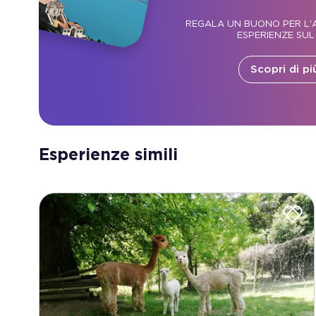
REGALA UN BUONO PER L'A
ESPERIENZE SUL
Scopri di pi
Esperienze simili