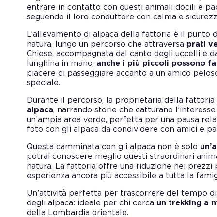
entrare in contatto con questi animali docili e pac
seguendo il loro conduttore con calma e sicurezz
L’allevamento di alpaca della fattoria è il punt
natura, lungo un percorso che attraversa
prati ve
Chiese, accompagnata dal canto degli uccelli e da
lunghina in mano,
anche i più piccoli possono f
piacere di passeggiare accanto a un amico peloso
speciale.
Durante il percorso, la proprietaria della fattori
alpaca
, narrando storie che catturano l’interesse
un’ampia area verde, perfetta per una pausa rela
foto con gli alpaca da condividere con amici e pa
Questa camminata con gli alpaca non è solo
un’a
potrai conoscere meglio questi straordinari anim
natura. La fattoria offre una riduzione nei prezz
esperienza ancora più accessibile a tutta la famig
Un’attività perfetta per trascorrere del tempo di
degli alpaca: ideale per chi cerca
un trekking a m
della Lombardia orientale.