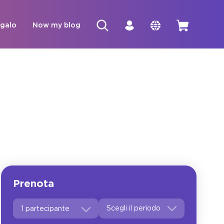
egalo
Now my blog
Prenota
1 partecipante