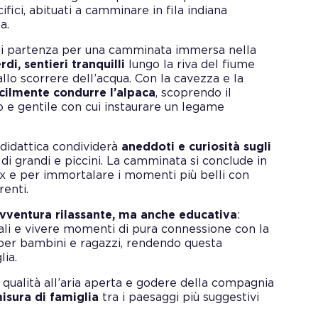
ifici, abituati a camminare in fila indiana
a.
o di partenza per una camminata immersa nella
rdi, sentieri tranquilli
lungo la riva del fiume
llo scorrere dell’acqua. Con la cavezza e la
acilmente condurre l’alpaca
, scoprendo il
 e gentile con cui instaurare un legame
a didattica condividerà
aneddoti e curiosità sugli
 di grandi e piccini. La camminata si conclude in
x e per immortalare i momenti più belli con
renti.
vventura rilassante, ma anche educativa
:
ali e vivere momenti di pura connessione con la
i per bambini e ragazzi, rendendo questa
lia.
 qualità all’aria aperta e godere della compagnia
isura di famiglia
tra i paesaggi più suggestivi