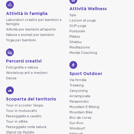
Attività Wellness
Attività in famiglia
Spa
Laboratori creativi per bambini e
Lezioni di yoga
famiglie
SUP yoga
Attività per bambini all'aperto
Posturale
Natura e animali per bambini
Pilates
Yoga per bambini
Shiatsu
Meditazione
Mental Coaching
Percorsi creativi
Fotografia e natura
Workshop arti e mestieri
Sport Outdoor
Danza
Via ferrata
Trekking
Canyoning
Arrampicata
Scoperta del territorio
Parapendio
Tour in scooter Vespa
Mountain E-Biking
Tour in motoscafo
Mountain Bike
Passeggiate a cavallo
Bici da corsa
Tour in eBike
Sur-Ron
Passeggiate nella natura
Windsurf
Stand Up Paddle
Kitesurf