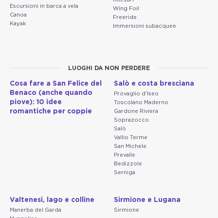
Escursioni in barca a vela
Wing Foil
Canoa
Freeride
Kayak
Immersioni subacquee
LUOGHI DA NON PERDERE
Cosa fare a San Felice del
Salò e costa bresciana
Benaco (anche quando
Provaglio d'Iseo
piove): 10 idee
Toscolano Maderno
romantiche per coppie
Gardone Riviera
Soprazocco
Salò
Vallio Terme
San Michele
Prevalle
Bedizzole
Serniga
Valtenesi, lago e colline
Sirmione e Lugana
Manerba del Garda
Sirmione