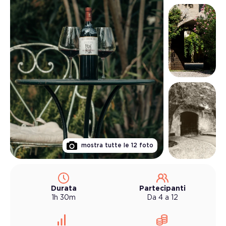
mostra tutte le
12
foto
Durata
Partecipanti
1h 30m
Da 4 a 12