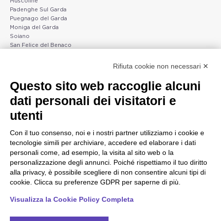
Muscoline
Padenghe Sul Garda
Puegnago del Garda
Moniga del Garda
Soiano
San Felice del Benaco
Raffa
Rifiuta cookie non necessari ✕
Peschiera e la costa
Gargnano e l'Alto Garda
Questo sito web raccoglie alcuni
veneta
Gargnano
dati personali dei visitatori e
Arco
Lazise
Tignale
Bardolino
utenti
Madonna di Campiglio
Peschiera del Garda
Tiarno di Sopra
Valgatara
Con il tuo consenso, noi e i nostri partner utilizziamo i cookie e
Campione
Verona
tecnologie simili per archiviare, accedere ed elaborare i dati
Nago-Torbole
Valeggio sul Mincio
personali come, ad esempio, la visita al sito web o la
Torbole
San Giorgio di Valpolicella
personalizzazione degli annunci. Poiché rispettiamo il tuo diritto
Bleggio superiore
Garda
alla privacy, è possibile scegliere di non consentire alcuni tipi di
Villa Lagarina
Negrar di Valpolicella
Ledro
cookie. Clicca su preferenze GDPR per saperne di più.
Pedemonte
Riva del Garda
Visualizza la Cookie Policy Completa
Ponti sul Mincio