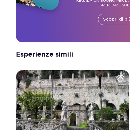
REGALA UN BUONO PER L'A
ESPERIENZE SUL
Scopri di pi
Esperienze simili