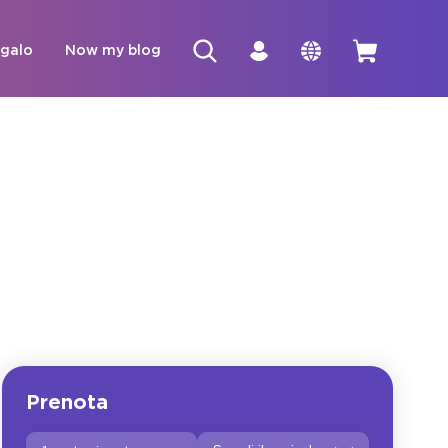
egalo
Now my blog
Prenota