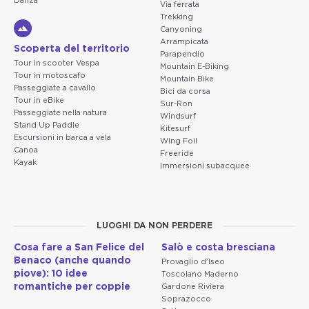
Danza
Via ferrata
Trekking
Canyoning
Arrampicata
Scoperta del territorio
Parapendio
Tour in scooter Vespa
Mountain E-Biking
Tour in motoscafo
Mountain Bike
Passeggiate a cavallo
Bici da corsa
Tour in eBike
Sur-Ron
Passeggiate nella natura
Windsurf
Stand Up Paddle
Kitesurf
Escursioni in barca a vela
Wing Foil
Canoa
Freeride
Kayak
Immersioni subacquee
LUOGHI DA NON PERDERE
Cosa fare a San Felice del
Salò e costa bresciana
Benaco (anche quando
Provaglio d'Iseo
piove): 10 idee
Toscolano Maderno
romantiche per coppie
Gardone Riviera
Soprazocco