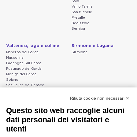
Salò
Vallio Terme
San Michele
Prevalle
Bedizzole
Serniga
Valtenesi, lago e colline
Sirmione e Lugana
Manerba del Garda
Sirmione
Muscoline
Padenghe Sul Garda
Puegnago del Garda
Moniga del Garda
Soiano
San Felice del Benaco
Raffa
Rifiuta cookie non necessari ✕
Peschiera e la costa
Gargnano e l'Alto Garda
Questo sito web raccoglie alcuni
veneta
Gargnano
dati personali dei visitatori e
Arco
Lazise
Tignale
Bardolino
utenti
Madonna di Campiglio
Peschiera del Garda
Tiarno di Sopra
Valgatara