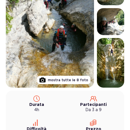
mostra tutte le
8
foto
Durata
Partecipanti
4h
Da 3 a 9
Difficoltà
Prezzo