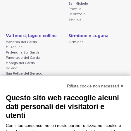
San Michele
Prevalle
Bedizzole
Serniga
Valtenesi, lago e colline
Sirmione e Lugana
Manerba del Garda
Sirmione
Muscoline
Padenghe Sul Garda
Puegnago del Garda
Moniga del Garda
Soiano
San Felice del Benaco
Raffa
Rifiuta cookie non necessari ✕
Peschiera e la costa
Gargnano e l'Alto Garda
Questo sito web raccoglie alcuni
veneta
Gargnano
dati personali dei visitatori e
Arco
Lazise
Tignale
Bardolino
utenti
Madonna di Campiglio
Peschiera del Garda
Tiarno di Sopra
Valgatara
Con il tuo consenso, noi e i nostri partner utilizziamo i cookie e
Campione
Verona