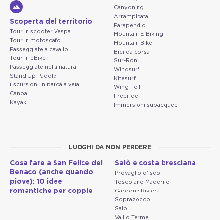
Canyoning
Arrampicata
Scoperta del territorio
Parapendio
Tour in scooter Vespa
Mountain E-Biking
Tour in motoscafo
Mountain Bike
Passeggiate a cavallo
Bici da corsa
Tour in eBike
Sur-Ron
Passeggiate nella natura
Windsurf
Stand Up Paddle
Kitesurf
Escursioni in barca a vela
Wing Foil
Canoa
Freeride
Kayak
Immersioni subacquee
LUOGHI DA NON PERDERE
Cosa fare a San Felice del
Salò e costa bresciana
Benaco (anche quando
Provaglio d'Iseo
piove): 10 idee
Toscolano Maderno
romantiche per coppie
Gardone Riviera
Soprazocco
Salò
Vallio Terme