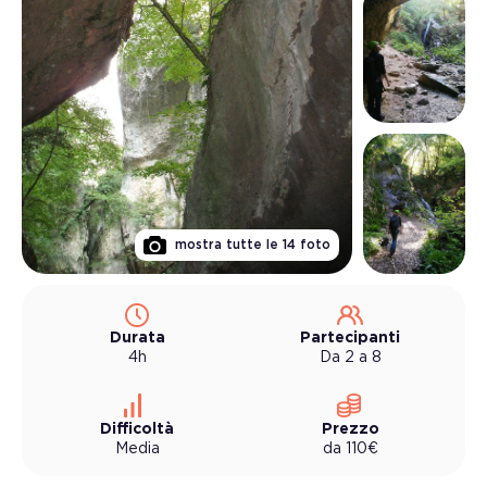
mostra tutte le
14
foto
Durata
Partecipanti
4h
Da 2 a 8
Difficoltà
Prezzo
Media
da
110
€