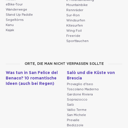
eBike-Tour
Mountainbike
Wanderwege
Rennräder
Stand Up Paddle
Sur-Ron
Segeltörns
Windsurfen
Kanu
Kitesurfen
Kajak
Wing Foil
Freeride
Sporttauchen
ORTE, DIE MAN NICHT VERPASSEN SOLLTE
Was tun in San Felice del
Salò und die Küste von
Benaco? 10 romantische
Brescia
Ideen (auch bei Regen)
Provaglio d'Iseo
Toscolano Maderno
Gardone Riviera
Soprazocco
Salò
Vallio Terme
San Michele
Prevalle
Bedizzole