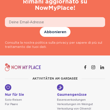
Rimani aggiornato su
NowMyPlace!
Abbonieren
Consulta la nostra politica sulla privacy per sapere di più sul
trattamento dei tuoi dati.
AKTIVITÄTEN AM GARDASEE
Nur für Sie
Gaumengenüsse
Solo-Reisen
Essensverkostungen
Für Paare
Verkostungen im Weingut
Verkostung von Olivenöl