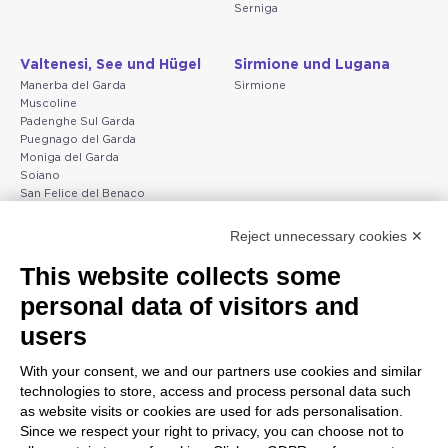
Serniga
Valtenesi, See und Hügel
Sirmione und Lugana
Manerba del Garda
Sirmione
Muscoline
Padenghe Sul Garda
Puegnago del Garda
Moniga del Garda
Soiano
San Felice del Benaco
Raffa
Reject unnecessary cookies ✕
Peschiera und die Küste
Gargnano und Oberer
This website collects some
des Veneto
Gardasee
personal data of visitors and
Lazise
Gargnano
Bardolino
Arco
users
Peschiera del Garda
Tignale
Valgatara
Madonna di Campiglio
With your consent, we and our partners use cookies and similar
Verona
Tiarno di Sopra
technologies to store, access and process personal data such
Valeggio sul Mincio
Campione
as website visits or cookies are used for ads personalisation.
San Giorgio di Valpolicella
Nago-Torbole
Since we respect your right to privacy, you can choose not to
Garda
Torbole