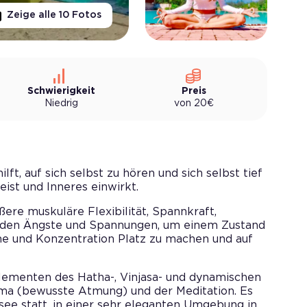
Zeige alle
10
Fotos
Schwierigkeit
Preis
Niedrig
von
20
€
ilft, auf sich selbst zu hören und sich selbst tief
eist und Inneres einwirkt.
ere muskuläre Flexibilität, Spannkraft,
nden Ängste und Spannungen, um einem Zustand
he und Konzentration Platz zu machen und auf
Elementen des Hatha-, Vinjasa- und dynamischen
ma (bewusste Atmung) und der Meditation. Es
asee statt, in einer sehr eleganten Umgebung in