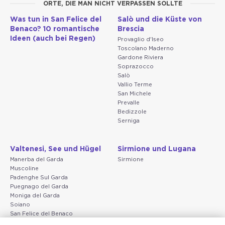
ORTE, DIE MAN NICHT VERPASSEN SOLLTE
Was tun in San Felice del
Salò und die Küste von
Benaco? 10 romantische
Brescia
Ideen (auch bei Regen)
Provaglio d'Iseo
Toscolano Maderno
Gardone Riviera
Soprazocco
Salò
Vallio Terme
San Michele
Prevalle
Bedizzole
Serniga
Valtenesi, See und Hügel
Sirmione und Lugana
Manerba del Garda
Sirmione
Muscoline
Padenghe Sul Garda
Puegnago del Garda
Moniga del Garda
Soiano
San Felice del Benaco
Raffa