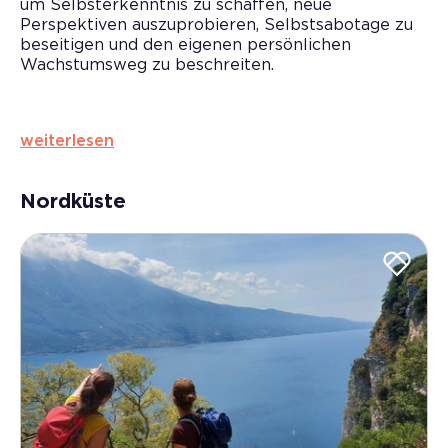
um Selbsterkenntnis zu schaffen, neue
Perspektiven auszuprobieren, Selbstsabotage zu
beseitigen und den eigenen persönlichen
Wachstumsweg zu beschreiten.
Der Sport dient also als Metapher, aber auch als
Hebel, um auf die eigenen Überzeugungen
weiterlesen
einzuwirken und dem Willen zur Veränderung eine
Tür zu öffnen.
Nordküste
Die Mentalcoaching-Erfahrungen, die wir für Sie
ausgewählt haben, werden zur Entwicklung Ihrer
Fähigkeiten und zur Stärkung Ihres
Selbstwertgefühls beitragen.