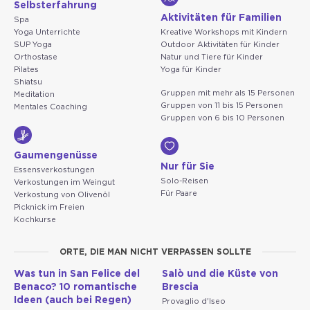
Selbsterfahrung
Aktivitäten für Familien
Spa
Yoga Unterrichte
Kreative Workshops mit Kindern
SUP Yoga
Outdoor Aktivitäten für Kinder
Orthostase
Natur und Tiere für Kinder
Pilates
Yoga für Kinder
Shiatsu
Gruppen mit mehr als 15 Personen
Meditation
Gruppen von 11 bis 15 Personen
Mentales Coaching
Gruppen von 6 bis 10 Personen
Gaumengenüsse
Nur für Sie
Essensverkostungen
Solo-Reisen
Verkostungen im Weingut
Für Paare
Verkostung von Olivenöl
Picknick im Freien
Kochkurse
ORTE, DIE MAN NICHT VERPASSEN SOLLTE
Was tun in San Felice del
Salò und die Küste von
Benaco? 10 romantische
Brescia
Ideen (auch bei Regen)
Provaglio d'Iseo