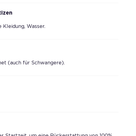
tizen
 Kleidung, Wasser.
gnet (auch für Schwangere).
er Startzeit, um eine Rückerstattung von 100%