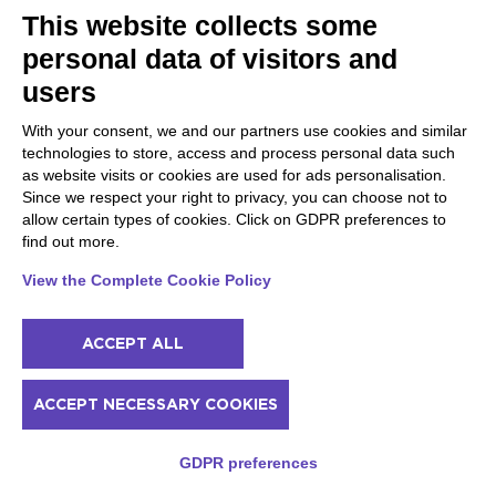
Drei gute Gründe, um zu buchen
This website collects some
personal data of visitors and
users
With your consent, we and our partners use cookies and similar
technologies to store, access and process personal data such
as website visits or cookies are used for ads personalisation.
Since we respect your right to privacy, you can choose not to
Kein Aufpreis
allow certain types of cookies. Click on GDPR preferences to
Der Preis ist derselbe, den Sie direkt an den
find out more.
Erlebnispartner zahlen würden; wir erstatten
Ihnen den Kaufpreis, wenn Sie das Gegenteil
View the Complete Cookie Policy
beweisen!
ACCEPT ALL
ACCEPT NECESSARY COOKIES
GDPR preferences