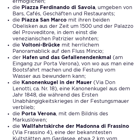
ermöglichen;
die
Piazza Ferdinando di Savoia
, umgeben von
Bars, Cafés, Geschäften und Restaurants;
die
Piazza San Marco
mit ihren beiden
Obelisken aus der Zeit um 1500 und der Palazzo
del Provveditore, in dem einst die
venezianischen Patrizier wohnten;
die
Voltoni-Brücke
mit herrlichem
Panoramablick auf den Fluss Mincio;
der
Hafen und das Gefallenendenkmal
(am
Eingang zur Porta Verona), von wo aus man eine
Bootsfahrt machen und die Festung vom
Wasser aus bewundern kann;
die
Kanonenkugel in der Mauer
(Via Don
Lenotti, ca. Nr. 18), eine Kanonenkugel aus dem
Jahr 1848, die während des Ersten
Unabhängigkeitskrieges in der Festungsmauer
verblieb;
die
Porta Verona
, mit dem Bildnis des
Markuslöwen;
die
Wallfahrtskirche der Madonna di Frassino
(Via Frassino 4), eine der bekanntesten
Kultstätten am Gardasee, etwa 2 km vom