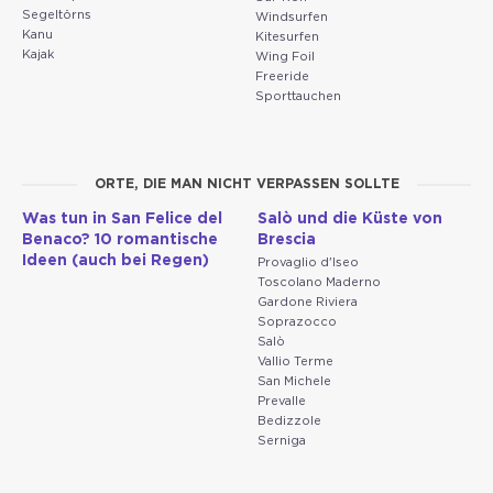
Segeltörns
Windsurfen
Kanu
Kitesurfen
Kajak
Wing Foil
Freeride
Sporttauchen
ORTE, DIE MAN NICHT VERPASSEN SOLLTE
Was tun in San Felice del
Salò und die Küste von
Benaco? 10 romantische
Brescia
Ideen (auch bei Regen)
Provaglio d'Iseo
Toscolano Maderno
Gardone Riviera
Soprazocco
Salò
Vallio Terme
San Michele
Prevalle
Bedizzole
Serniga