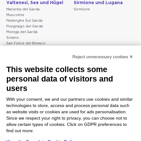
Valtenesi, See und Hügel
Sirmione und Lugana
Manerba del Garda
Sirmione
Muscoline
Padenghe Sul Garda
Puegnago del Garda
Moniga del Garda
Soiano
San Felice del Benaco
Raffa
Reject unnecessary cookies ✕
Peschiera und die Küste
Gargnano und Oberer
This website collects some
des Veneto
Gardasee
personal data of visitors and
Lazise
Gargnano
Bardolino
Arco
users
Peschiera del Garda
Tignale
Valgatara
Madonna di Campiglio
With your consent, we and our partners use cookies and similar
Verona
Tiarno di Sopra
technologies to store, access and process personal data such
Valeggio sul Mincio
Campione
as website visits or cookies are used for ads personalisation.
San Giorgio di Valpolicella
Nago-Torbole
Since we respect your right to privacy, you can choose not to
Garda
Torbole
allow certain types of cookies. Click on GDPR preferences to
Negrar di Valpolicella
Bleggio superiore
find out more.
Pedemonte
Villa Lagarina
Riva del Garda
Ledro