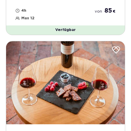
85
4h
von
€
Max 12
Verfügbar