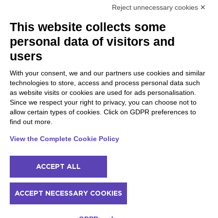
Reject unnecessary cookies ✕
Peschiera und die Küste
Gargnano und Oberer
This website collects some
des Veneto
Gardasee
personal data of visitors and
Lazise
Gargnano
Bardolino
Arco
users
Peschiera del Garda
Tignale
Valgatara
Madonna di Campiglio
With your consent, we and our partners use cookies and similar
Verona
Tiarno di Sopra
technologies to store, access and process personal data such
Valeggio sul Mincio
Campione
as website visits or cookies are used for ads personalisation.
San Giorgio di Valpolicella
Nago-Torbole
Since we respect your right to privacy, you can choose not to
Garda
Torbole
allow certain types of cookies. Click on GDPR preferences to
Negrar di Valpolicella
Bleggio superiore
find out more.
Pedemonte
Villa Lagarina
Riva del Garda
Ledro
View the Complete Cookie Policy
Ponti sul Mincio
ACCEPT ALL
© 2022 NowMyPlace Srl P. Iva 02991060340
ACCEPT NECESSARY COOKIES
Kontakte
Danksagungen
Nutzungsbedingungen
Cookie-Richtlinie
Preise und Verfügbarkeit