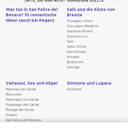
ORTE, DIE MAN NICHT VERPASSEN SOLLTE
Was tun in San Felice del
Salò und die Küste von
Benaco? 10 romantische
Brescia
Ideen (auch bei Regen)
Provaglio d'Iseo
Toscolano Maderno
Gardone Riviera
Soprazocco
Salò
Vallio Terme
San Michele
Prevalle
Bedizzole
Serniga
Valtenesi, See und Hügel
Sirmione und Lugana
Manerba del Garda
Sirmione
Muscoline
Padenghe Sul Garda
Puegnago del Garda
Moniga del Garda
Soiano
San Felice del Benaco
Raffa