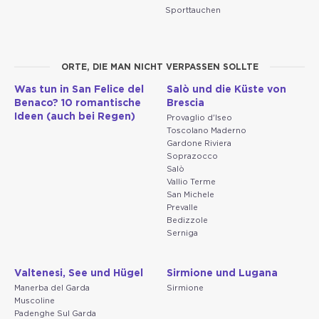
Sporttauchen
ORTE, DIE MAN NICHT VERPASSEN SOLLTE
Was tun in San Felice del
Salò und die Küste von
Benaco? 10 romantische
Brescia
Ideen (auch bei Regen)
Provaglio d'Iseo
Toscolano Maderno
Gardone Riviera
Soprazocco
Salò
Vallio Terme
San Michele
Prevalle
Bedizzole
Serniga
Valtenesi, See und Hügel
Sirmione und Lugana
Manerba del Garda
Sirmione
Muscoline
Padenghe Sul Garda