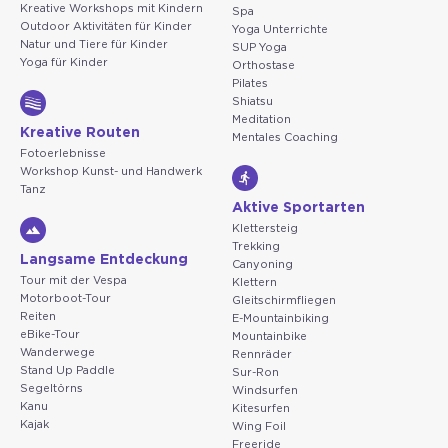
Kreative Workshops mit Kindern
Spa
Outdoor Aktivitäten für Kinder
Yoga Unterrichte
Natur und Tiere für Kinder
SUP Yoga
Yoga für Kinder
Orthostase
Pilates
Shiatsu
Meditation
Kreative Routen
Mentales Coaching
Fotoerlebnisse
Workshop Kunst- und Handwerk
Tanz
Aktive Sportarten
Klettersteig
Trekking
Langsame Entdeckung
Canyoning
Tour mit der Vespa
Klettern
Motorboot-Tour
Gleitschirmfliegen
Reiten
E-Mountainbiking
eBike-Tour
Mountainbike
Wanderwege
Rennräder
Stand Up Paddle
Sur-Ron
Segeltörns
Windsurfen
Kanu
Kitesurfen
Kajak
Wing Foil
Freeride