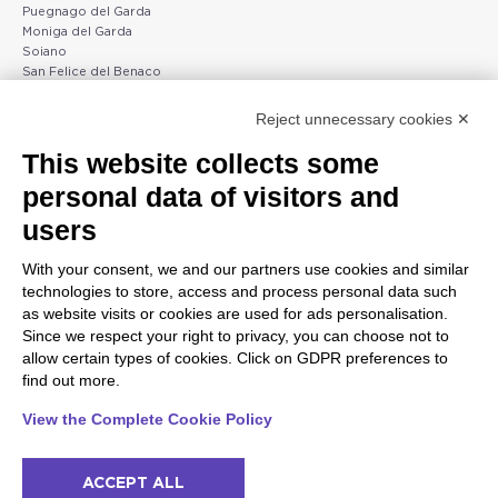
Puegnago del Garda
Moniga del Garda
Soiano
San Felice del Benaco
Raffa
Reject unnecessary cookies ✕
Peschiera und die Küste
Gargnano und Oberer
This website collects some
des Veneto
Gardasee
personal data of visitors and
Lazise
Gargnano
Bardolino
Arco
users
Peschiera del Garda
Tignale
Valgatara
Madonna di Campiglio
With your consent, we and our partners use cookies and similar
Verona
Tiarno di Sopra
technologies to store, access and process personal data such
Valeggio sul Mincio
Campione
as website visits or cookies are used for ads personalisation.
San Giorgio di Valpolicella
Nago-Torbole
Since we respect your right to privacy, you can choose not to
Garda
Torbole
allow certain types of cookies. Click on GDPR preferences to
Negrar di Valpolicella
Bleggio superiore
find out more.
Pedemonte
Villa Lagarina
Riva del Garda
Ledro
View the Complete Cookie Policy
Ponti sul Mincio
ACCEPT ALL