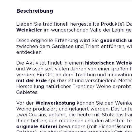
Beschreibung
Lieben Sie traditionell hergestellte Produkte? D
Weinkeller
im wunderschönen Valle dei Laghi gen
Diese originelle Erfahrung wird Sie
gedanklich u
zwischen dem Gardasee und Trient entführen, w
entdecken.
Die Aktivität findet in einem
historischen Weink
und Wissen seit vielen Jahren von einer großen
werden. Ein Ort, an dem Tradition und Innovatio
mit der Erde
spürbar ist und verschiedene Metho
Herstellung natürlicher Trentiner Weine erprobt
Gebietes.
Vor der
Weinverkostung
können Sie den Weinkell
Weine produziert und gelagert werden. Das Unt
zwei Cousins, geführt, die heute mit Stolz das F
Ihnen helfen, den modernen und den ältesten Tei
originale Küferei
bewundern (mit Eichenfässern a