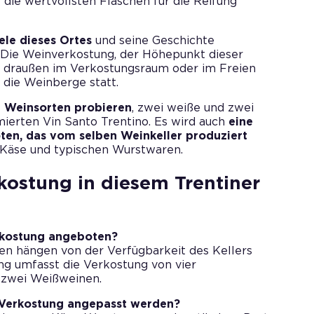
 die wertvollsten Flaschen für die Reifung
eele dieses Ortes
und seine Geschichte
. Die Weinverkostung, der Höhepunkt dieser
er draußen im Verkostungsraum oder im Freien
 die Weinberge statt.
r Weinsorten probieren
, zwei weiße und zwei
mierten Vin Santo Trentino. Es wird auch
eine
ten, das vom selben Weinkeller produziert
m Käse und typischen Wurstwaren.
kostung in diesem Trentiner
rkostung angeboten?
en hängen von der Verfügbarkeit des Kellers
ng umfasst die Verkostung von vier
 zwei Weißweinen.
 Verkostung angepasst werden?