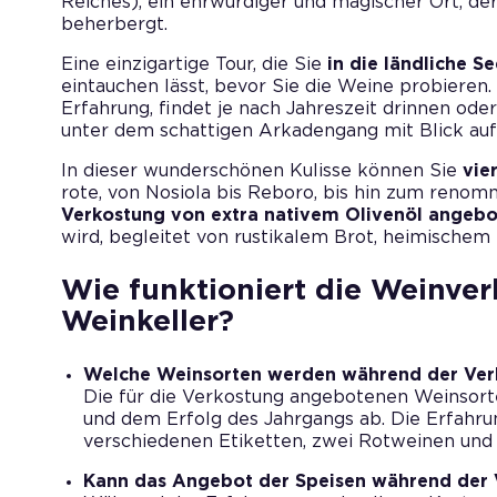
Reiches), ein ehrwürdiger und magischer Ort, der
beherbergt.
Eine einzigartige Tour, die Sie
in die ländliche S
eintauchen lässt, bevor Sie die Weine probieren
Erfahrung, findet je nach Jahreszeit drinnen od
unter dem schattigen Arkadengang mit Blick auf
In dieser wunderschönen Kulisse können Sie
vie
rote, von Nosiola bis Reboro, bis hin zum renom
Verkostung von extra nativem Olivenöl angebo
wird, begleitet von rustikalem Brot, heimische
Wie funktioniert die Weinver
Weinkeller?
Welche Weinsorten werden während der Ve
Die für die Verkostung angebotenen Weinsort
und dem Erfolg des Jahrgangs ab. Die Erfahru
verschiedenen Etiketten, zwei Rotweinen und
Kann das Angebot der Speisen während der