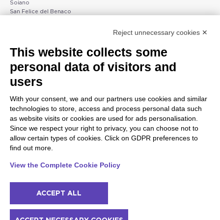
Soiano
San Felice del Benaco
Raffa
Reject unnecessary cookies ✕
Peschiera und die Küste
Gargnano und Oberer
This website collects some
des Veneto
Gardasee
personal data of visitors and
Lazise
Gargnano
Bardolino
Arco
users
Peschiera del Garda
Tignale
Valgatara
Madonna di Campiglio
With your consent, we and our partners use cookies and similar
Verona
Tiarno di Sopra
technologies to store, access and process personal data such
Valeggio sul Mincio
Campione
as website visits or cookies are used for ads personalisation.
San Giorgio di Valpolicella
Nago-Torbole
Since we respect your right to privacy, you can choose not to
Garda
Torbole
allow certain types of cookies. Click on GDPR preferences to
Negrar di Valpolicella
Bleggio superiore
find out more.
Pedemonte
Villa Lagarina
Riva del Garda
Ledro
View the Complete Cookie Policy
Ponti sul Mincio
ACCEPT ALL
© 2022 NowMyPlace Srl P. Iva 02991060340