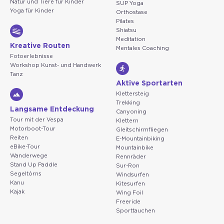
Natur und Tiere für Kinder
SUP Yoga
Yoga für Kinder
Orthostase
Pilates
Shiatsu
Meditation
Kreative Routen
Mentales Coaching
Fotoerlebnisse
Workshop Kunst- und Handwerk
Tanz
Aktive Sportarten
Klettersteig
Trekking
Langsame Entdeckung
Canyoning
Tour mit der Vespa
Klettern
Motorboot-Tour
Gleitschirmfliegen
Reiten
E-Mountainbiking
eBike-Tour
Mountainbike
Wanderwege
Rennräder
Stand Up Paddle
Sur-Ron
Segeltörns
Windsurfen
Kanu
Kitesurfen
Kajak
Wing Foil
Freeride
Sporttauchen