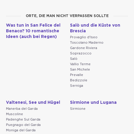
ORTE, DIE MAN NICHT VERPASSEN SOLLTE
Was tun in San Felice del
Salò und die Küste von
Benaco? 10 romantische
Brescia
Ideen (auch bei Regen)
Provaglio d'Iseo
Toscolano Maderno
Gardone Riviera
Soprazocco
Salò
Vallio Terme
San Michele
Prevalle
Bedizzole
Serniga
Valtenesi, See und Hügel
Sirmione und Lugana
Manerba del Garda
Sirmione
Muscoline
Padenghe Sul Garda
Puegnago del Garda
Moniga del Garda