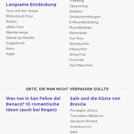
Trekking
Langsame Entdeckung
Canyoning
Tour mit der Vespa
Klettern
Motorboot-Tour
Gleitschirmfliegen
Reiten
E-Mountainbiking
eBike-Tour
Mountainbike
Wanderwege
Rennräder
Stand Up Paddle
Sur-Ron
Segeltörns
Windsurfen
Kanu
Kitesurfen
Kajak
Wing Foil
Freeride
Sporttauchen
ORTE, DIE MAN NICHT VERPASSEN SOLLTE
Was tun in San Felice del
Salò und die Küste von
Benaco? 10 romantische
Brescia
Ideen (auch bei Regen)
Provaglio d'Iseo
Toscolano Maderno
Gardone Riviera
Soprazocco
Salò