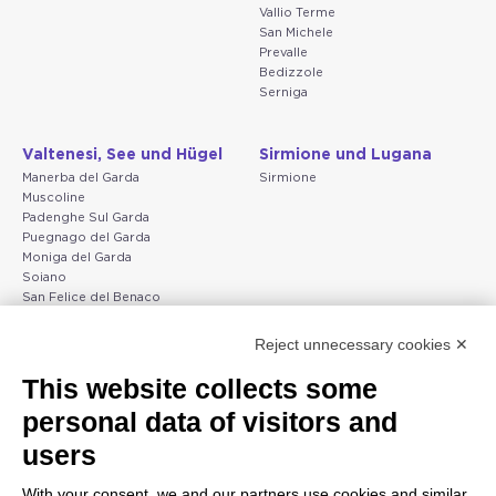
Vallio Terme
San Michele
Prevalle
Bedizzole
Serniga
Valtenesi, See und Hügel
Sirmione und Lugana
Manerba del Garda
Sirmione
Muscoline
Padenghe Sul Garda
Puegnago del Garda
Moniga del Garda
Soiano
San Felice del Benaco
Raffa
Reject unnecessary cookies ✕
Peschiera und die Küste
Gargnano und Oberer
This website collects some
des Veneto
Gardasee
personal data of visitors and
Lazise
Gargnano
Bardolino
Arco
users
Peschiera del Garda
Tignale
Valgatara
Madonna di Campiglio
With your consent, we and our partners use cookies and similar