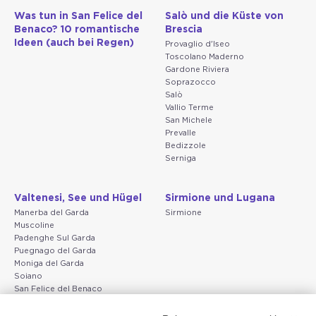
Was tun in San Felice del
Salò und die Küste von
Benaco? 10 romantische
Brescia
Ideen (auch bei Regen)
Provaglio d'Iseo
Toscolano Maderno
Gardone Riviera
Soprazocco
Salò
Vallio Terme
San Michele
Prevalle
Bedizzole
Serniga
Valtenesi, See und Hügel
Sirmione und Lugana
Manerba del Garda
Sirmione
Muscoline
Padenghe Sul Garda
Puegnago del Garda
Moniga del Garda
Soiano
San Felice del Benaco
Raffa