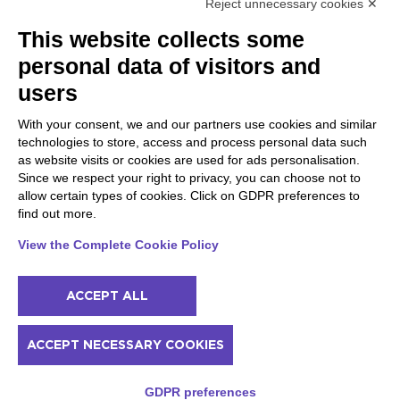
Reject unnecessary cookies ✕
Peschiera und die Küste
Gargnano und Oberer
This website collects some
des Veneto
Gardasee
personal data of visitors and
Lazise
Gargnano
Bardolino
Arco
users
Peschiera del Garda
Tignale
Valgatara
Madonna di Campiglio
With your consent, we and our partners use cookies and similar
Verona
Tiarno di Sopra
technologies to store, access and process personal data such
Valeggio sul Mincio
Campione
as website visits or cookies are used for ads personalisation.
San Giorgio di Valpolicella
Nago-Torbole
Since we respect your right to privacy, you can choose not to
Garda
Torbole
allow certain types of cookies. Click on GDPR preferences to
Negrar di Valpolicella
Bleggio superiore
find out more.
Pedemonte
Villa Lagarina
Riva del Garda
Ledro
View the Complete Cookie Policy
Ponti sul Mincio
ACCEPT ALL
© 2022 NowMyPlace Srl P. Iva 02991060340
ACCEPT NECESSARY COOKIES
Kontakte
Danksagungen
Nutzungsbedingungen
Cookie-Richtlinie
Preise und Verfügbarkeit
GDPR preferences
Privacy policy
Sitemap