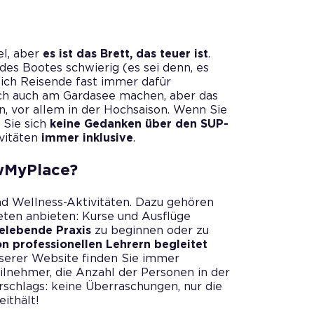
el, aber
es ist das Brett, das teuer ist
.
es Bootes schwierig (es sei denn, es
sich Reisende fast immer dafür
ich auch am Gardasee machen, aber das
en, vor allem in der Hochsaison. Wenn Sie
 Sie sich
keine Gedanken über den SUP-
ivitäten
immer inklusive
.
wMyPlace?
nd Wellness-Aktivitäten. Dazu gehören
eten anbieten: Kurse und Ausflüge
elebende Praxis
zu beginnen oder zu
n professionellen Lehrern begleitet
nserer Website finden Sie immer
ilnehmer, die Anzahl der Personen in der
schlags: keine Überraschungen, nur die
ithält!