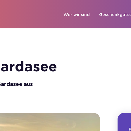
Wer wir sind
Geschenkgutsc
ardasee
Gardasee aus
F