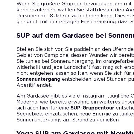
Wenn Sie größere Gruppen bevorzugen, um mit 
kennenzulernen, wählen Sie stattdessen den
Aus
Personen ab 18 Jahren aufnehmen kann. Dieses Er
geeignet, mit der einzigen Einschränkung, das
SUP auf dem Gardasee bei Sonnen
Stellen Sie sich vor, Sie paddeln an den Ufern d
Gebiet von Campione, dessen Wunder wir bereits 
Sie tun es bei Sonnenuntergang, im orangefarben
widerhallt und jede Landschaft fast magisch ersch
nicht entgehen lassen sollten, wenn Sie sich für
Sonnenuntergang
entscheiden: zwei Stunden pu
Aperitif endet.
Am Gardasee gibt es viele Instagram-taugliche O
Maderno, wie bereits erwähnt, ein weiteres uns
sich auch hier für eine
SUP-Gruppentour
entsche
Seegebiets einzutauchen, neue Energie zu tanke
Sonnenuntergangs am Strand zu genießen.
Yoga SUP am Gardasee mit NowM