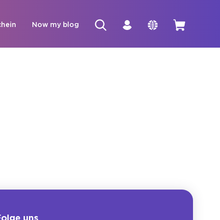
hein
Now my blog
olge uns