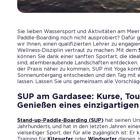
Sie lieben Wassersport und Aktivitäten am Meer
Paddle-Boarding noch nicht ausprobiert? Dafür g
wir Ihnen, einen qualifizierten Lehrer zu engagiere
Wellness-Disziplin vertraut zu machen. Mit dem
können Sie dank einer sanften Sportart, die ideal
sind, atemberaubende Landschaften entdecken.
der Praxis näher zu kommen, SUP mit Yoga kombi
Sonnenuntergang entscheiden und den Tag mit e
lassen. Lassen Sie uns gemeinsam alle Vorschlä
SUP am Gardasee: Kurse, Tou
Genießen eines einzigartigen
Stand-up-Paddle-Boarding (SUP)
hat seinen Urs
Jahrhunderts, und hat in den letzten Jahren einen 
vielseitiger Sport, der für alle zugänglich ist: Er
Training für
Kitesurfer
oder
Windsurfer
dienen, 